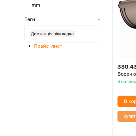
mm
Теги
Дистанція підкладка
Прайс-лист
330,4
Воронк
В наявно
В ко
Купит