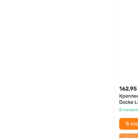
162,95
Крепле
Docke 
В наявно
В ко