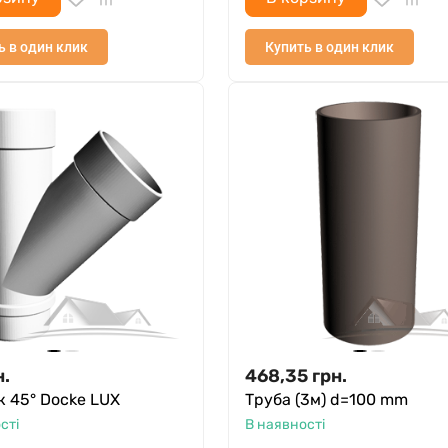
ь в один клик
Купить в один клик
н.
468,35
грн.
 45° Docke LUX
Труба (3м) d=100 mm
сті
В наявності