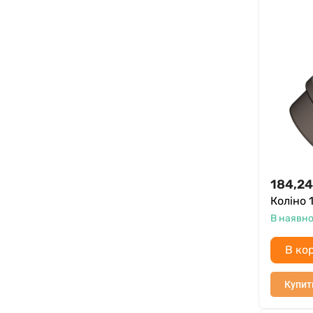
184,24
Коліно 
В наявно
В ко
Купит