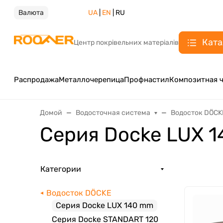
Валюта
UA
|
EN
| RU
Ката
Центр покрівельних матеріалів
Распродажа
Металлочерепица
Профнастил
Композитная 
Домой
Водосточная система
Водосток DÖCK
Серия Docke LUX 
Категории
Водосток DÖCKE
Серия Docke LUX 140 mm
Серия Docke STANDART 120