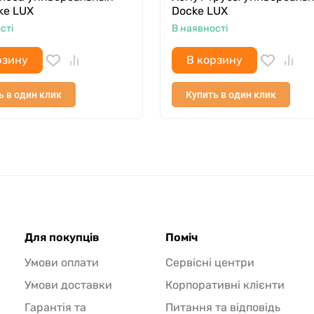
ke LUX
Docke LUX
сті
В наявності
рзину
В корзину
ь в один клик
Купить в один клик
Для покупців
Поміч
Умови оплати
Сервісні центри
Умови доставки
Корпоративні клієнти
Гарантія та
Питання та відповідь