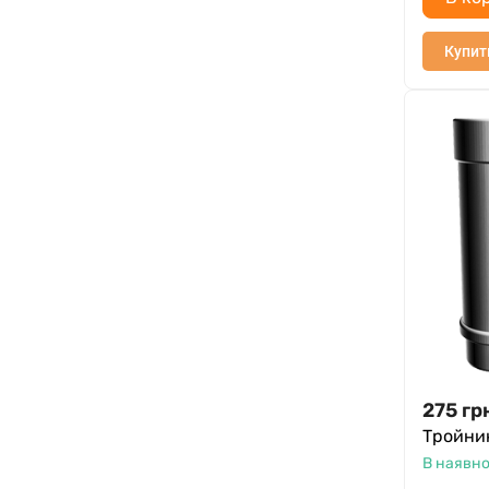
Купит
275
гр
Тройник
В наявно