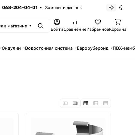
068-204-04-01
Замовити дзвінок
Светлая те
Темна
к в магазине
Поиск
Войти
Сравнение
Избранное
Корзина
Ондулин
Водосточная система
Еврорубероид
ПВХ-мем