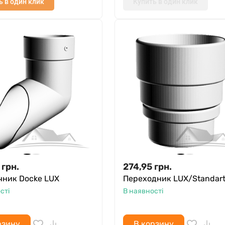
ь в один клик
Купить в один клик
грн.
274,95
грн.
чник Docke LUX
Переходник LUX/Standar
сті
В наявності
рзину
В корзину