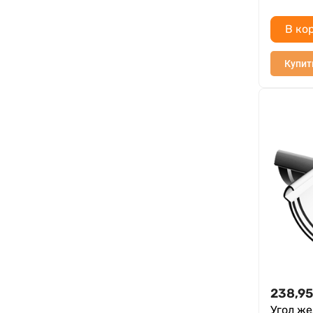
В ко
Купит
238,95
Угол ж