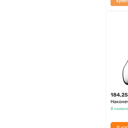
Купит
184,25
Наконе
В наявно
В ко