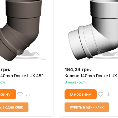
грн.
184,24
грн.
140mm Docke LUX 45°
Колено 140mm Docke LUX 
сті
В наявності
рзину
В корзину
ь в один клик
Купить в один клик