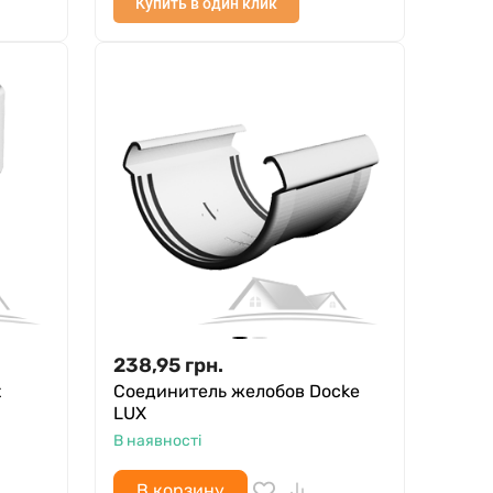
Купить в один клик
238,95
грн.
t
Соединитель желобов Docke
LUX
В наявності
В корзину