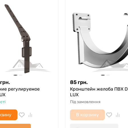
грн.
85
грн.
ние регулируемое
Кронштейн желоба ПВХ D
LUX
LUX
сті
Під замовлення
рзину
В корзину