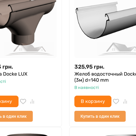
3
грн.
325,95
грн.
а Docke LUX
Желоб водосточный Dock
(3м) d=140 mm
сті
В наявності
рзину
В корзину
ь в один клик
Купить в один клик