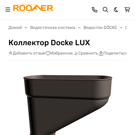
Темная 
Домой
Водосточная система
Водосток DÖCKE
Сери
Коллектор Docke LUX
Добавить отзыв
Избранное
Сравнить
Поделиться