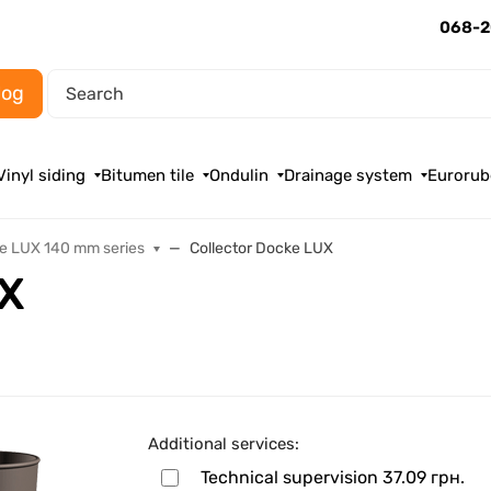
068-2
log
Vinyl siding
Bitumen tile
Ondulin
Drainage system
Eurorub
e LUX 140 mm series
Collector Docke LUX
UX
Additional services:
Technical supervision
37.09 грн.