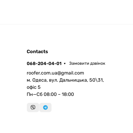
ROOFER
Contacts
AI помічник
068-204-04-01
Замовити дзвінок
roofer.com.ua@gmail.com
м. Одеса, вул. Дальницька, 50\31,
офіс 5
Пн—Сб 08:00 – 18:00
Запланувати дзвінок
передзвонимо у зручний час
Швидка консультація
миттєвий зворотний виклик