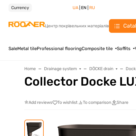
Currency
UA
| EN |
RU
Cata
Центр покрівельних матеріалів
Sale
Metal tile
Professional flooring
Composite tile
Soffits
Home
Drainage system
DÖCKE drain
Dock
Collector Docke L
Add reviews
To wishlist
To comparison
Share