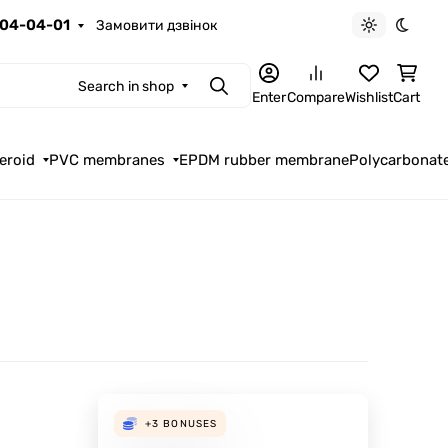
04-04-01
Замовити дзвінок
Light theme
Dark t
Search in shop
Search
Enter
Compare
Wishlist
Cart
eroid
PVC membranes
EPDM rubber membrane
Polycarbonat
+3
BONUSES