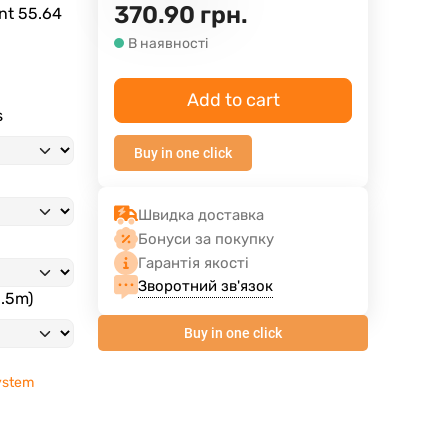
370.90
грн.
ent
55.64
В наявності
Add to cart
s
Buy in one click
Швидка доставка
Бонуси за покупку
Гарантія якості
Зворотний зв'язок
3.5m)
Buy in one click
ystem