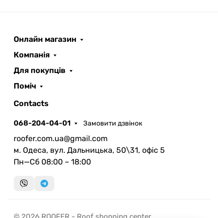
Онлайн магазин
ROOFER
AI помічник
Компанія
Для покупців
Поміч
Contacts
068-204-04-01
Замовити дзвінок
Запланувати дзвінок
roofer.com.ua@gmail.com
передзвонимо у зручний час
м. Одеса, вул. Дальницька, 50\31, офіс 5
Пн—Сб 08:00 – 18:00
Швидка консультація
миттєвий зворотний виклик
© 2026 ROOFER - Roof shopping center