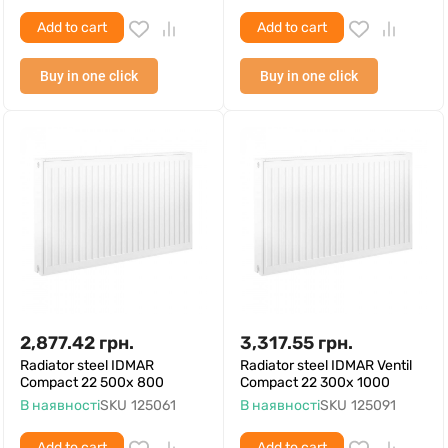
Add to cart
Add to cart
Buy in one click
Buy in one click
2,877.42
грн.
3,317.55
грн.
Radiator steel IDMAR
Radiator steel IDMAR Ventil
Compact 22 500x 800
Compact 22 300x 1000
В наявності
SKU
125061
В наявності
SKU
125091
Add to cart
Add to cart