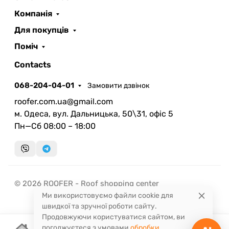
ROOFER
AI помічник
Компанія
Для покупців
Поміч
Contacts
068-204-04-01
Замовити дзвінок
Запланувати дзвінок
roofer.com.ua@gmail.com
передзвонимо у зручний час
м. Одеса, вул. Дальницька, 50\31, офіс 5
Пн—Сб 08:00 – 18:00
Швидка консультація
миттєвий зворотний виклик
© 2026 ROOFER - Roof shopping center
Ми використовуємо файли cookie для
швидкої та зручної роботи сайту.
Продовжуючи користуватися сайтом, ви
погоджуєтеся з умовами
обробки