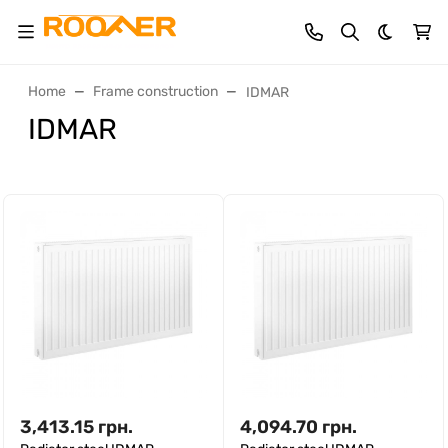
Dark th
Home
Frame construction
IDMAR
IDMAR
3,413.15
грн.
4,094.70
грн.