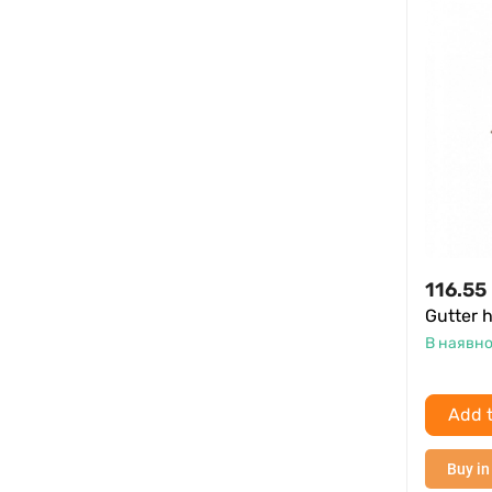
116.55
Gutter 
В наявно
Add t
Buy in