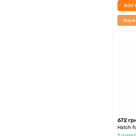
Add t
Buy in
672
гр
Hatch f
В наявно