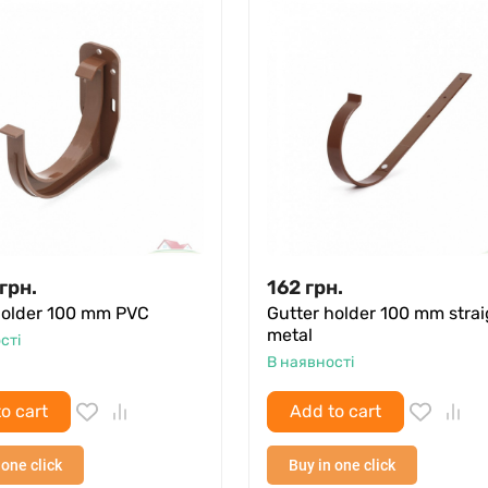
грн.
162
грн.
holder 100 mm PVC
Gutter holder 100 mm strai
metal
сті
В наявності
o cart
Add to cart
 one click
Buy in one click