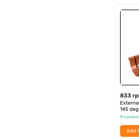
833
гр
Externa
145 deg
В наявно
Add t