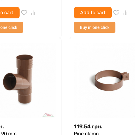
o cart
Add to cart
 one click
Buy in one click
н.
119.54
грн.
e 90 mm
Pipe clamp