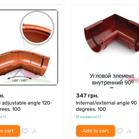
н.
347
грн.
l adjustable angle 120-
Internal/external angle 90
rees, 100
degrees, 100
сті
В наявності
o cart
Add to cart