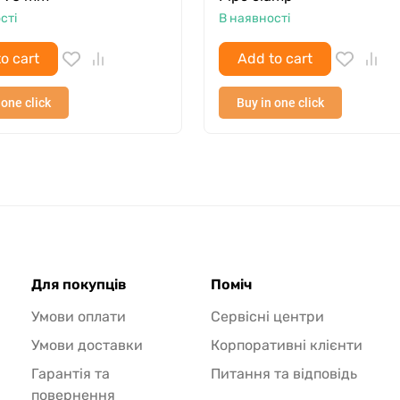
сті
В наявності
o cart
Add to cart
 one click
Buy in one click
Для покупців
Поміч
Умови оплати
Сервісні центри
Умови доставки
Корпоративні клієнти
Гарантія та
Питання та відповідь
повернення