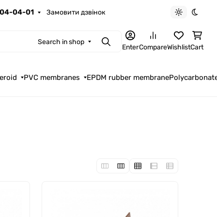
04-04-01
Замовити дзвінок
Light theme
Dark t
Search in shop
Search
Enter
Compare
Wishlist
Cart
eroid
PVC membranes
EPDM rubber membrane
Polycarbonat