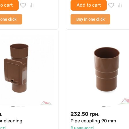
o cart
Add to cart
 one click
Buy in one click
н.
232.50
грн.
or cleaning
Pipe coupling 90 mm
сті
В наявності