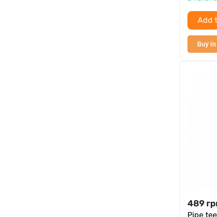
Add t
Buy in
489
гр
Pipe te