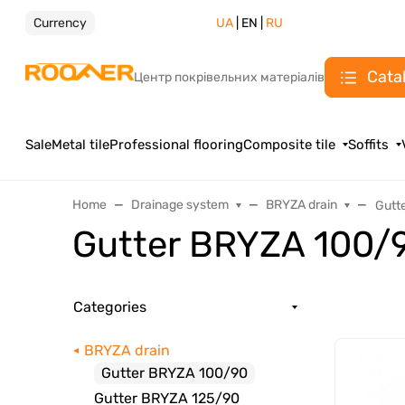
Currency
UA
| EN |
RU
Cata
Центр покрівельних матеріалів
Sale
Metal tile
Professional flooring
Composite tile
Soffits
Home
Drainage system
BRYZA drain
Gutt
Gutter BRYZA 100/
Categories
BRYZA drain
Gutter BRYZA 100/90
Gutter BRYZA 125/90