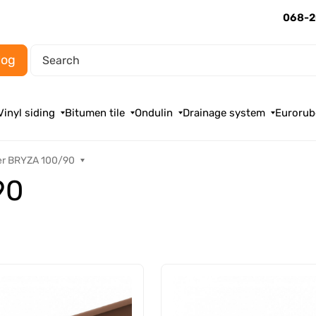
068-2
log
Vinyl siding
Bitumen tile
Ondulin
Drainage system
Eurorub
er BRYZA 100/90
90