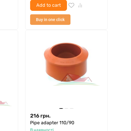
Add to cart
Buy in one click
216
грн.
Pipe adapter 110/90
В наявності