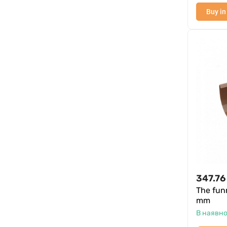
Buy in
347.76
The funn
mm
В наявно