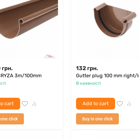
0
грн.
132
грн.
 BRYZA 3m/100mm
Gutter plug 100 mm right/l
сті
В наявності
o cart
Add to cart
 one click
Buy in one click