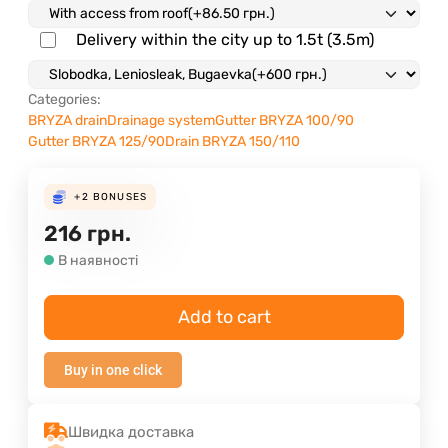
Delivery within the city up to 1.5t (3.5m)
Categories:
BRYZA drain
Drainage system
Gutter BRYZA 100/90
Gutter BRYZA 125/90
Drain BRYZA 150/110
+2
BONUSES
216
грн.
В наявності
Add to cart
Buy in one click
Швидка доставка