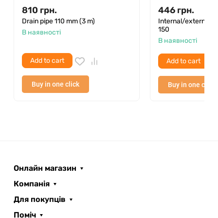
810
грн.
446
грн.
Drain pipe 110 mm (3 m)
Internal/external a
150
В наявності
В наявності
Add to cart
Add to cart
Buy in one click
Buy in one click
Онлайн магазин
Компанія
Для покупців
Поміч
ROOFER