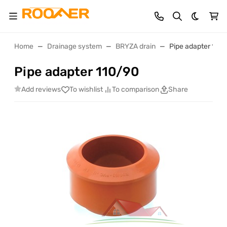
Dark th
Home
Drainage system
BRYZA drain
Pipe adapter 110
Pipe adapter 110/90
Add reviews
To wishlist
To comparison
Share