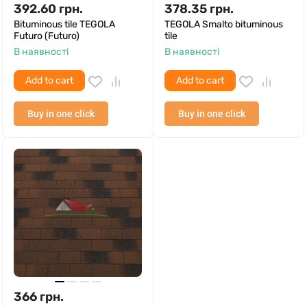
392.60
грн.
378.35
грн.
Bituminous tile TEGOLA
TEGOLA Smalto bituminous
Futuro (Futuro)
tile
В наявності
В наявності
Add to cart
Add to cart
Buy in one click
Buy in one click
366
грн.