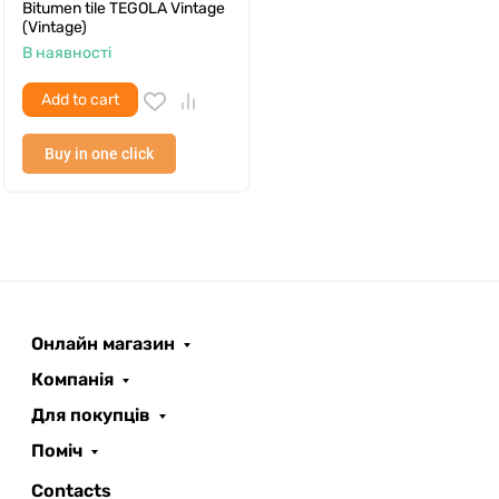
Bitumen tile TEGOLA Vintage
(Vintage)
В наявності
Add to cart
Buy in one click
Онлайн магазин
ROOFER
AI помічник
Компанія
Для покупців
Поміч
Contacts