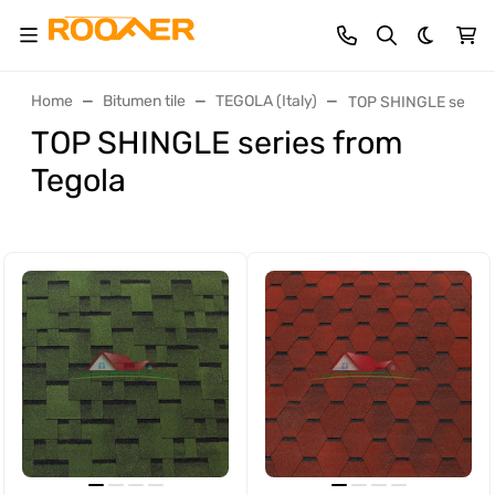
Dark th
Home
Bitumen tile
TEGOLA (Italy)
TOP SHINGLE series 
TOP SHINGLE series from
Tegola