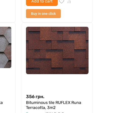
Add to cart
Buy in one click
356
грн.
ta
Bituminous tile RUFLEX Runa
Terracotta, 3m2