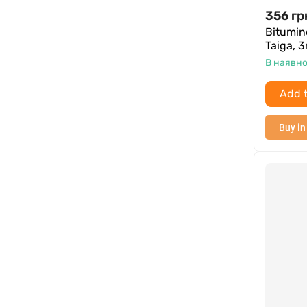
356
гр
Bitumin
Taiga, 
В наявно
Add t
Buy in