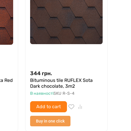
344
грн.
ta Red
Bituminous tile RUFLEX Sota
Dark chocolate, 3m2
В наявності
SKU
R-S-4
Add to cart
Buy in one click