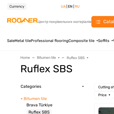
Currency
UA
| EN |
RU
Cata
Центр покрівельних матеріалів
Sale
Metal tile
Professional flooring
Composite tile
Soffits
Home
Bitumen tile
Ruflex SBS
Ruflex SBS
Categories
Cutting s
Price
Bitumen tile
Brava Türkiye
Ruflex SBS