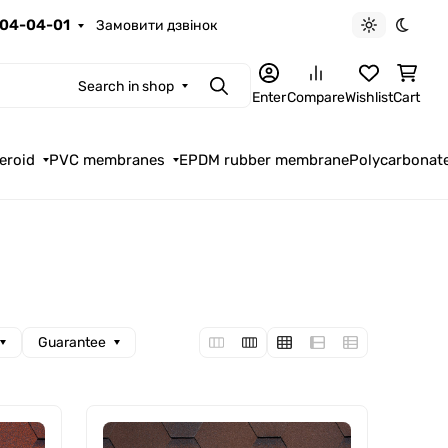
04-04-01
Замовити дзвінок
Light theme
Dark t
Search in shop
Search
Enter
Compare
Wishlist
Cart
eroid
PVC membranes
EPDM rubber membrane
Polycarbonat
Guarantee