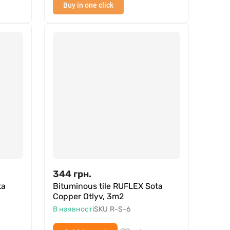
Buy in one click
344
грн.
ta
Bituminous tile RUFLEX Sota
Copper Otlyv, 3m2
В наявності
SKU
R-S-6