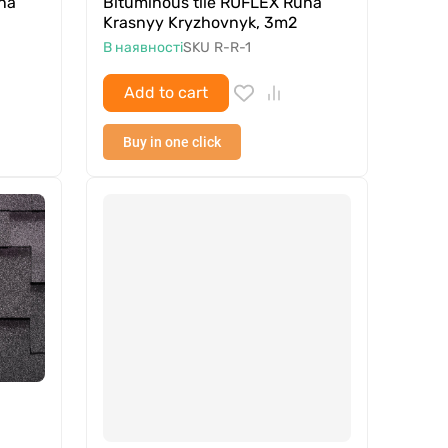
na
Bituminous tile RUFLEX Runa
Krasnyy Kryzhovnyk, 3m2
В наявності
SKU
R-R-1
Add to cart
Buy in one click