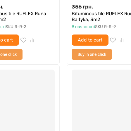
н.
356
грн.
ous tile RUFLEX Runa
Bituminous tile RUFLEX Ru
3m2
Baltyka, 3m2
сті
SKU
R-R-2
В наявності
SKU
R-R-9
o cart
Add to cart
 one click
Buy in one click