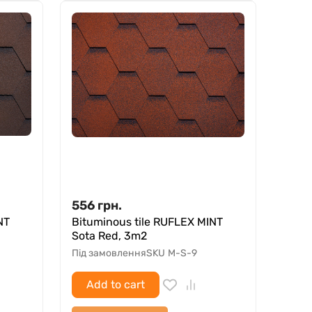
556
грн.
NT
Bituminous tile RUFLEX MINT
Sota Red, 3m2
Під замовлення
SKU
M-S-9
Add to cart