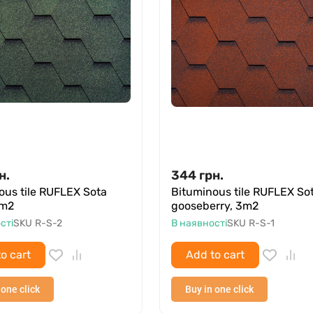
н.
344
грн.
ous tile RUFLEX Sota
Bituminous tile RUFLEX So
3m2
gooseberry, 3m2
сті
SKU
R-S-2
В наявності
SKU
R-S-1
o cart
Add to cart
 one click
Buy in one click