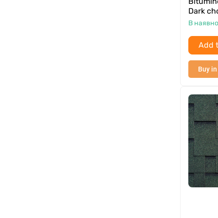
Bitumin
Dark ch
В наявно
Add t
Buy in