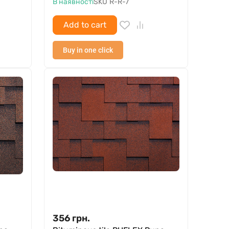
В наявності
SKU
R-R-7
Add to cart
Buy in one click
356
грн.