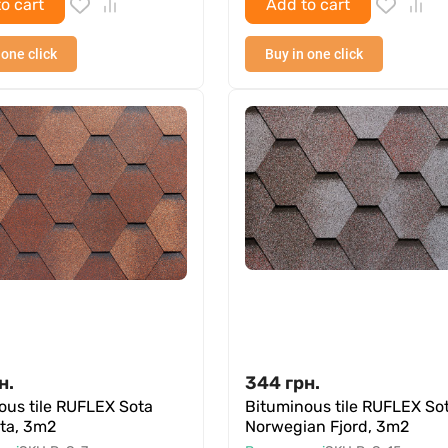
o cart
Add to cart
 one click
Buy in one click
н.
344
грн.
ous tile RUFLEX Sota
Bituminous tile RUFLEX So
tta, 3m2
Norwegian Fjord, 3m2