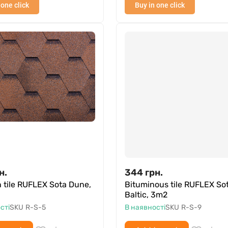
 one click
Buy in one click
н.
344
грн.
 tile RUFLEX Sota Dune,
Bituminous tile RUFLEX So
Baltic, 3m2
сті
SKU
R-S-5
В наявності
SKU
R-S-9