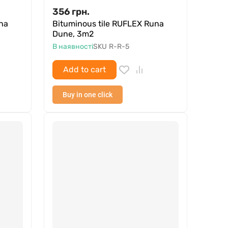
356
грн.
na
Bituminous tile RUFLEX Runa
Dune, 3m2
В наявності
SKU
R-R-5
Add to cart
Buy in one click