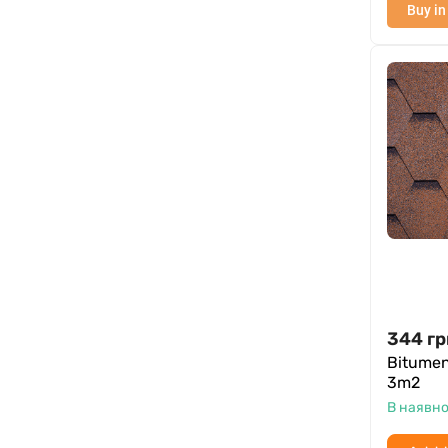
Buy in
344
гр
Bitumen
3m2
В наявно