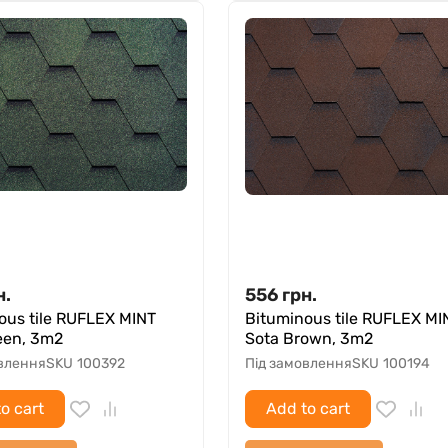
н.
556
грн.
ous tile RUFLEX MINT
Bituminous tile RUFLEX MI
een, 3m2
Sota Brown, 3m2
овлення
SKU
100392
Під замовлення
SKU
100194
o cart
Add to cart