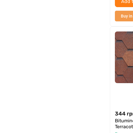
Add t
Buy in
344
гр
Bitumin
Terraco