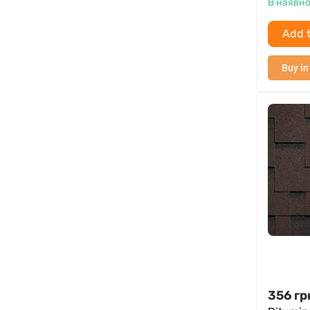
В наявно
Add t
Buy in
356
гр