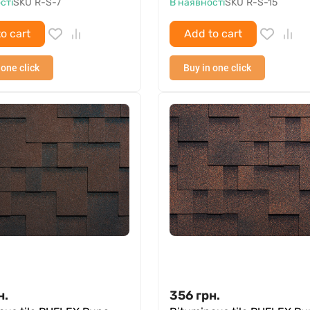
сті
SKU
R-S-7
В наявності
SKU
R-S-15
o cart
Add to cart
 one click
Buy in one click
н.
356
грн.