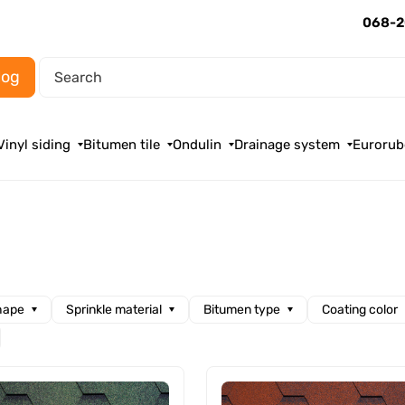
068-2
log
Vinyl siding
Bitumen tile
Ondulin
Drainage system
Eurorub
hape
Sprinkle material
Bitumen type
Coating color