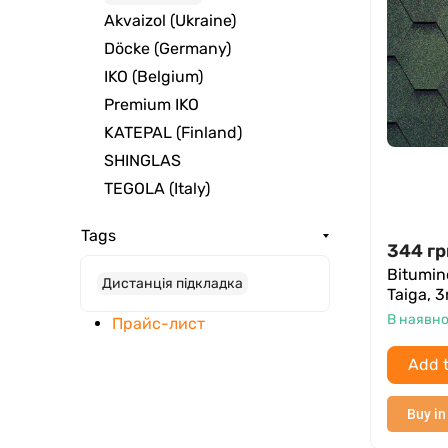
Akvaizol (Ukraine)
Döcke (Germany)
IKO (Belgium)
Premium IKO
KATEPAL (Finland)
SHINGLAS
TEGOLA (Italy)
Tags
344
гр
Bitumin
Дистанція підкладка
Taiga, 
В наявно
Прайс-лист
Add t
Buy in