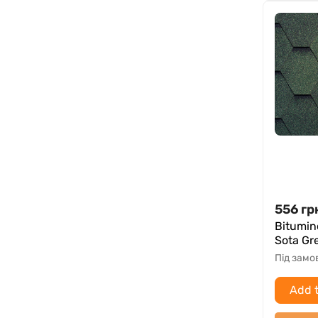
556
гр
Bitumin
Sota Gr
Під зам
Add t