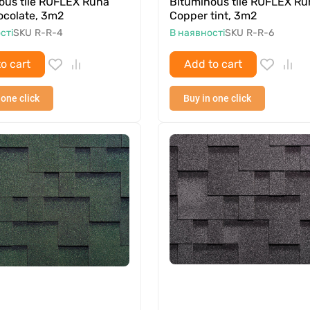
ous tile RUFLEX Runa
Bituminous tile RUFLEX Ru
ocolate, 3m2
Copper tint, 3m2
сті
SKU
R-R-4
В наявності
SKU
R-R-6
o cart
Add to cart
 one click
Buy in one click