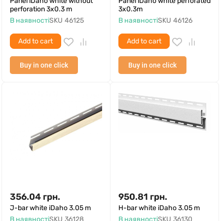
Panel iDaho white without
Panel iDaho white perforated
perforation 3x0.3 m
3x0.3m
В наявності
SKU
46125
В наявності
SKU
46126
Add to cart
Add to cart
Buy in one click
Buy in one click
356.04
грн.
950.81
грн.
J-bar white iDaho 3.05 m
H-bar white iDaho 3.05 m
В наявності
SKU
36128
В наявності
SKU
36130