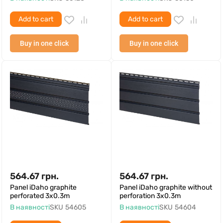
Add to cart
Add to cart
Buy in one click
Buy in one click
564.67
грн.
564.67
грн.
Panel iDaho graphite
Panel iDaho graphite without
perforated 3x0.3m
perforation 3x0.3m
В наявності
SKU
54605
В наявності
SKU
54604