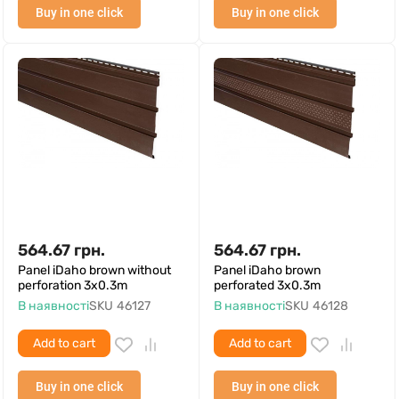
Buy in one click
Buy in one click
564.67
грн.
564.67
грн.
Panel iDaho brown without
Panel iDaho brown
perforation 3x0.3m
perforated 3x0.3m
В наявності
SKU
46127
В наявності
SKU
46128
Add to cart
Add to cart
Buy in one click
Buy in one click