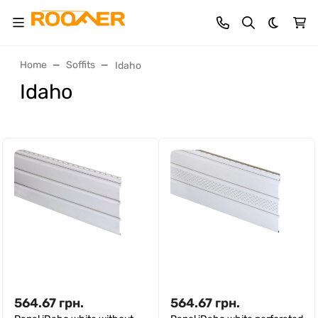
Dark th
Home
Soffits
Idaho
Idaho
564.67
грн.
564.67
грн.