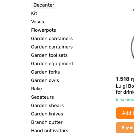
Decanter
Kit
Vases
Flowerpots
Garden containers
Garden containers
Garden tool sets
Garden equipment
Garden forks
1,518
г
Garden owls
Luigi Bo
Rake
for drink
Secateurs
В наявно
Garden shears
Add t
Garden knives
Branch cutter
Buy in
Hand cultivators