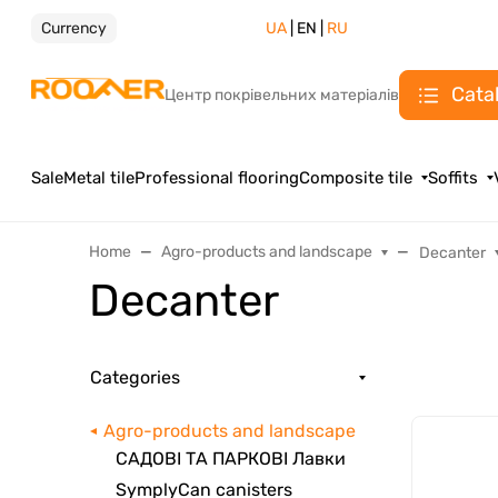
Currency
UA
| EN |
RU
Cata
Центр покрівельних матеріалів
Sale
Metal tile
Professional flooring
Composite tile
Soffits
Home
Agro-products and landscape
Decanter
Decanter
Categories
Agro-products and landscape
САДОВІ ТА ПАРКОВІ Лавки
SymplyCan canisters