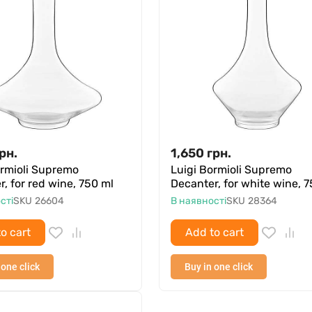
рн.
1,650
грн.
ormioli Supremo
Luigi Bormioli Supremo
, for red wine, 750 ml
Decanter, for white wine, 
сті
SKU
26604
В наявності
SKU
28364
o cart
Add to cart
 one click
Buy in one click