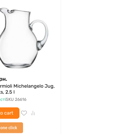
рн.
rmioli Michelangelo Jug,
s, 2.5 l
сті
SKU
26616
o cart
 one click