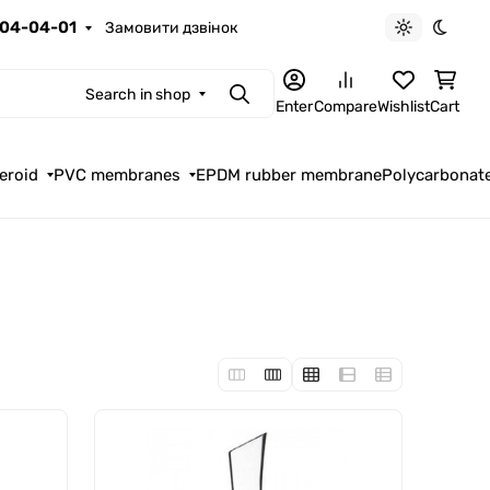
04-04-01
Замовити дзвінок
Light theme
Dark t
Search in shop
Search
Enter
Compare
Wishlist
Cart
eroid
PVC membranes
EPDM rubber membrane
Polycarbonat