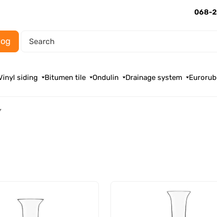
068-2
log
Vinyl siding
Bitumen tile
Ondulin
Drainage system
Eurorub