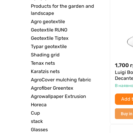
Products for the garden and
landscape
Agro geotextile
Geotextile RUNO
Geotextile Tiptex
Typar geotextile
Shading grid
Tenax nets
1,700
г
Karatzis nets
Luigi B
Decanter
AgroCover mulching fabric
В наявно
Agrofiber Greentex
Agrowallpaper Extrusion
Add t
Horeca
Cup
Buy in
stack
Glasses