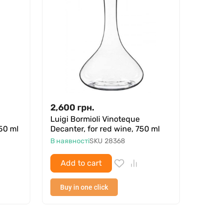
2,600
грн.
Luigi Bormioli Vinoteque
750 ml
Decanter, for red wine, 750 ml
В наявності
SKU
28368
Add to cart
Buy in one click