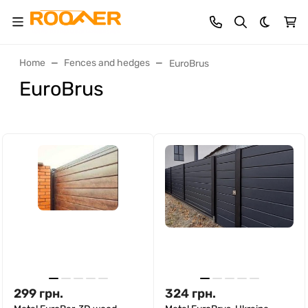
Dark th
Home
Fences and hedges
EuroBrus
EuroBrus
299
грн.
324
грн.