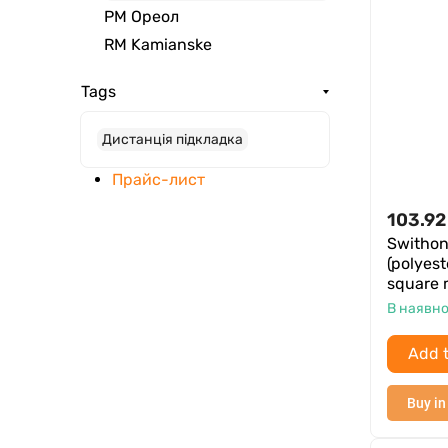
РМ Ореол
RM Kamianske
Tags
Дистанція підкладка
Прайс-лист
103.92
Swithon
(polyest
square m
В наявно
Add t
Buy in