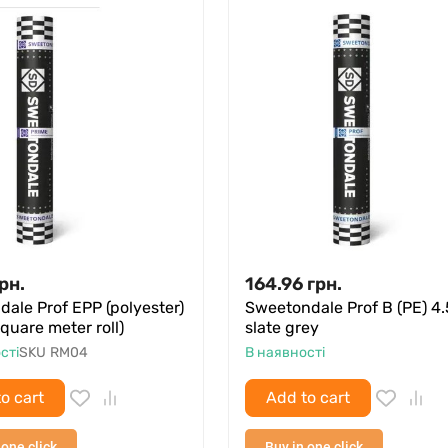
рн.
164.96
грн.
dale Prof EPP (polyester)
Sweetondale Prof B (PE) 4.
square meter roll)
slate grey
сті
SKU
RM04
В наявності
o cart
Add to cart
 one click
Buy in one click