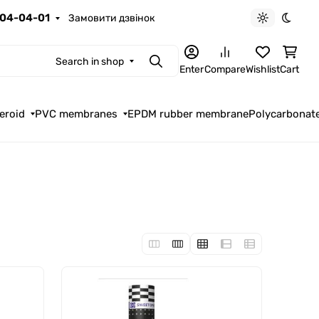
04-04-01
Замовити дзвінок
Light theme
Dark t
Search in shop
Search
Enter
Compare
Wishlist
Cart
eroid
PVC membranes
EPDM rubber membrane
Polycarbonat