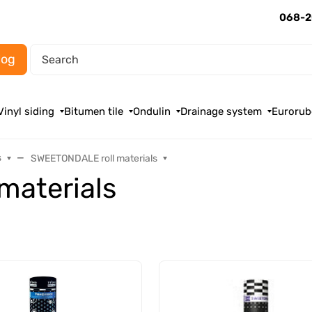
068-2
log
Vinyl siding
Bitumen tile
Ondulin
Drainage system
Eurorub
s
SWEETONDALE roll materials
materials