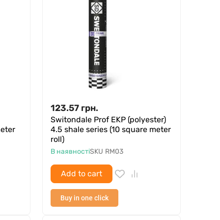
123.57
грн.
Switondale Prof EKP (polyester)
meter
4.5 shale series (10 square meter
roll)
В наявності
SKU
RM03
Add to cart
Buy in one click