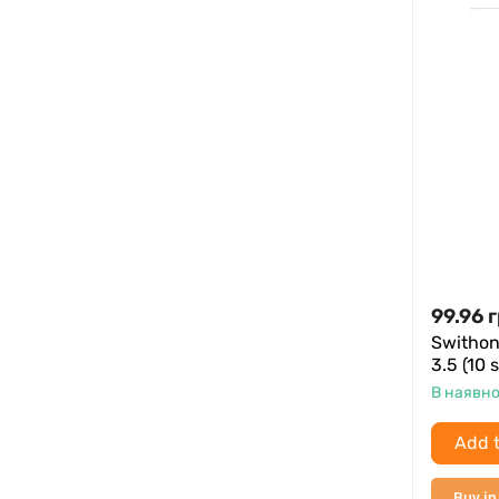
99.96
г
Swithon
3.5 (10 
В наявно
Add t
Buy in