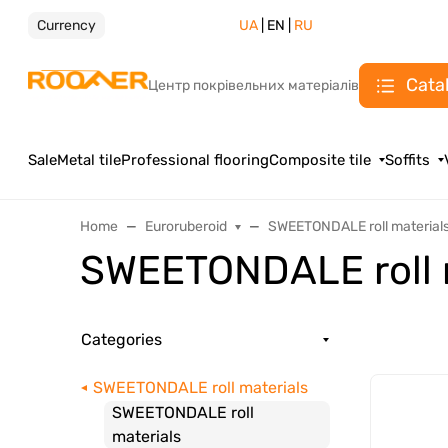
Currency
UA
| EN |
RU
Cata
Центр покрівельних матеріалів
Sale
Metal tile
Professional flooring
Composite tile
Soffits
Home
Euroruberoid
SWEETONDALE roll material
SWEETONDALE roll 
Categories
SWEETONDALE roll materials
SWEETONDALE roll
materials