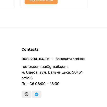
ROOFER
Contacts
AI помічник
068-204-04-01
Замовити дзвінок
roofer.com.ua@gmail.com
м. Одеса, вул. Дальницька, 50\31,
офіс 5
Пн—Сб 08:00 – 18:00
Запланувати дзвінок
передзвонимо у зручний час
Швидка консультація