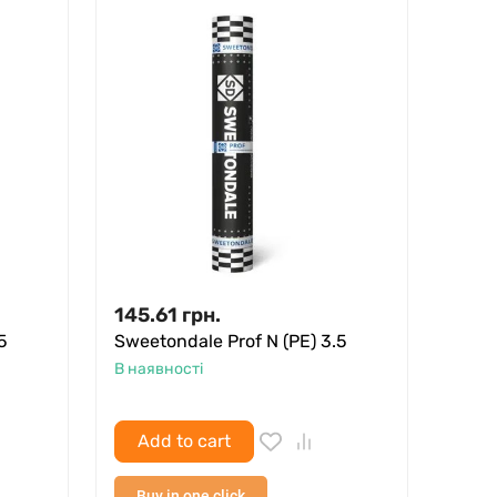
145.61
грн.
5
Sweetondale Prof N (PE) 3.5
В наявності
Add to cart
Buy in one click