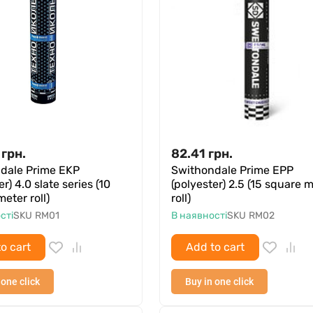
грн.
82.41
грн.
dale Prime EKP
Swithondale Prime EPP
er) 4.0 slate series (10
(polyester) 2.5 (15 square 
eter roll)
roll)
сті
SKU
RM01
В наявності
SKU
RM02
o cart
Add to cart
 one click
Buy in one click