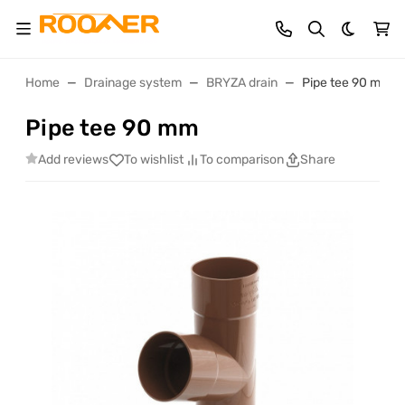
Dark th
Home
Drainage system
BRYZA drain
Pipe tee 90 mm
Pipe tee 90 mm
Add reviews
To wishlist
To comparison
Share