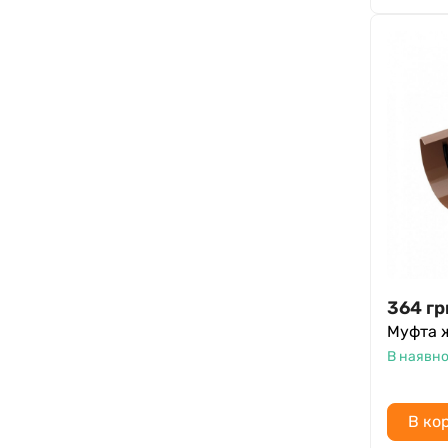
364
гр
Муфта 
В наявно
В ко