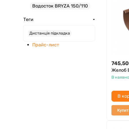
Водосток BRYZA 150/110
Теги
Дистанція підкладка
Прайс-лист
745,50
Желоб 
В наявно
В ко
Купит