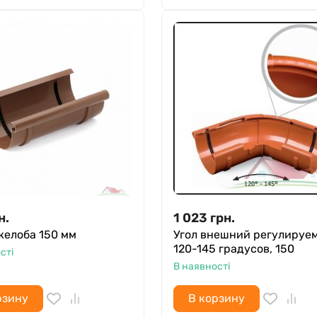
н.
1 023
грн.
желоба 150 мм
Угол внешний регулируе
120-145 градусов, 150
сті
В наявності
рзину
В корзину