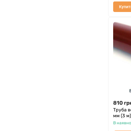
Купит
810
гр
Труба в
мм (3 м)
В наявно