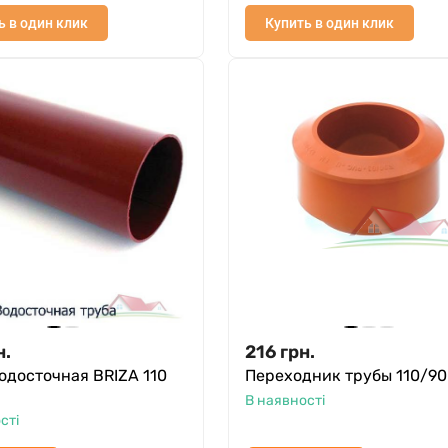
ь в один клик
Купить в один клик
н.
216
грн.
одосточная BRIZA 110
Переходник трубы 110/90
В наявності
сті