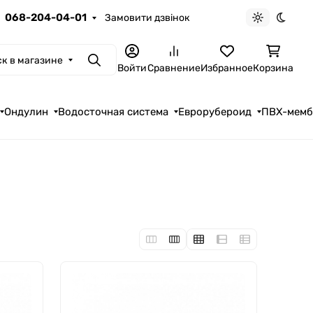
068-204-04-01
Замовити дзвінок
Светлая те
Темна
к в магазине
Поиск
Войти
Сравнение
Избранное
Корзина
Ондулин
Водосточная система
Еврорубероид
ПВХ-мем