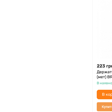
223
гр
Держат
(мет) B
В наявно
В ко
Купит