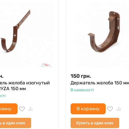
н.
150
грн.
ель желоба изогнутый
Держатель желоба 150 м
RYZA 150 мм
В наявності
сті
рзину
В корзину
ь в один клик
Купить в один клик