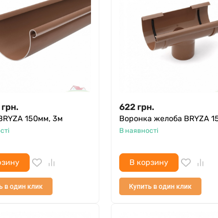
грн.
622
грн.
BRYZA 150мм, 3м
Воронка желоба BRYZA 1
сті
В наявності
рзину
В корзину
ь в один клик
Купить в один клик