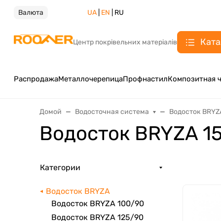
Валюта
UA
|
EN
| RU
Ката
Центр покрівельних матеріалів
Распродажа
Металлочерепица
Профнастил
Композитная 
Домой
Водосточная система
Водосток BRYZ
Водосток BRYZA 15
Категории
Водосток BRYZA
Водосток BRYZA 100/90
Водосток BRYZA 125/90