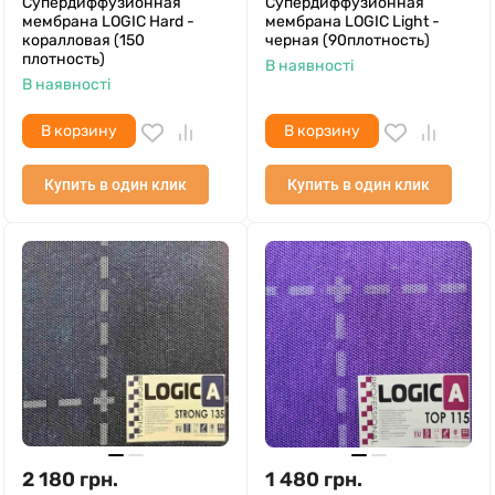
Супердиффузионная
Супердиффузионная
мембрана LOGIC Hard -
мембрана LOGIC Light -
коралловая (150
черная (90плотность)
плотность)
В наявності
В наявності
В корзину
В корзину
Купить в один клик
Купить в один клик
2 180
грн.
1 480
грн.