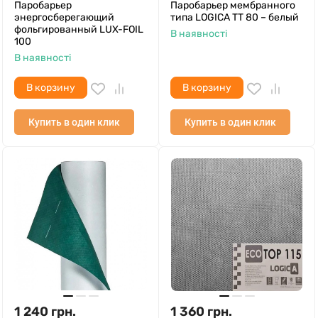
Паробарьер
Паробарьер мембранного
энергосберегающий
типа LOGICA TT 80 – белый
фольгированный LUX-FOIL
В наявності
100
В наявності
В корзину
В корзину
Купить в один клик
Купить в один клик
1 240
грн.
1 360
грн.