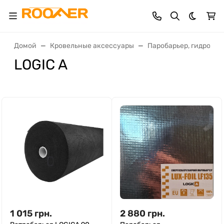
Темная 
Домой
Кровельные аксессуары
Паробарьер, гидробар
LOGIC A
1 015
грн.
2 880
грн.