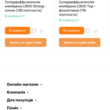
Супердиффузионная
Супердиффузионная
мембрана LOGIC Strong –
мембрана LOGIC Тор –
синяя (135 плотность)
фиолетовая (115
плотность)
В наявності
В наявності
В корзину
В корзину
Купить в один клик
Купить в один клик
Онлайн магазин
ROOFER
AI помічник
Компанія
Для покупців
Поміч