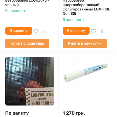
Ветробарьер LOGICA 90 -
Паробарьер
черный
энергосберегающий
фольгированный LUX-FOIL
В наявності
Duo 135
В наявності
В корзину
В корзину
Купить в один клик
Купить в один клик
По запиту
1 270
грн.