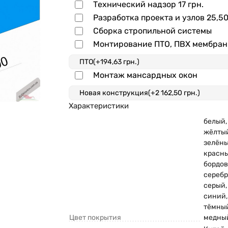
Технический надзор
17 грн.
Разработка проекта и узлов
25,50
Сборка стропильной системы
Монтирование ПТО, ПВХ мембра
Монтаж мансардных окон
Характеристики
белый
жёлты
зелён
красн
бордо
сереб
серый
синий
тёмны
Цвет покрытия
медны