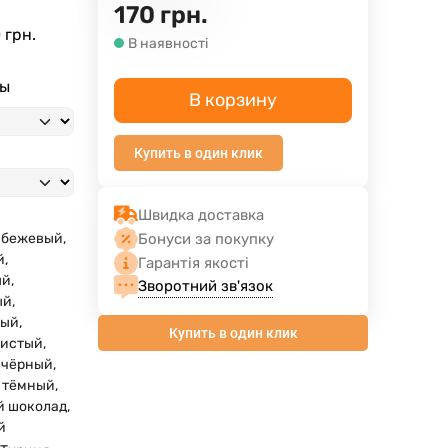
170
грн.
 грн.
В наявності
ны
В корзину
Купить в один клик
Швидка доставка
Бонуси за покупку
,
бежевый
,
й
,
Гарантія якості
ый
,
Зворотний зв'язок
ый
,
вый
,
Купить в один клик
ристый
,
,
чёрный
,
,
тёмный
,
й шоколад
,
й