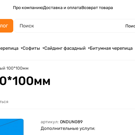
Про компанию
Доставка и оплата
Возврат товара
лог
Поис
черепица
Софиты
Сайдинг фасадный
Битумная черепица
ный 100*100мм
00*100мм
ться
артикул:
ONDUN089
Дополнительные услуги: