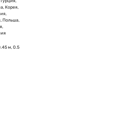
 Турция,
а, Корея,
ия,
, Польша,
я,
ния
0.45 м, 0.5