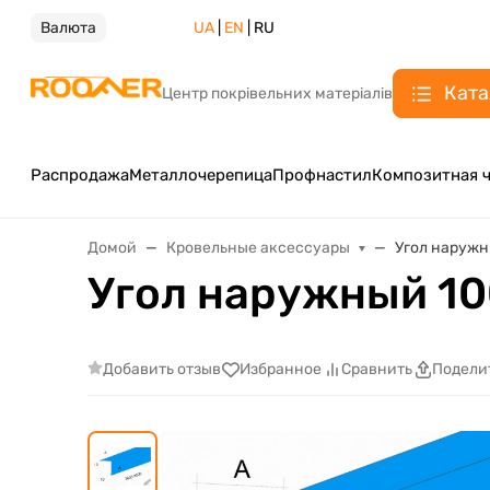
Валюта
UA
|
EN
| RU
Ката
Центр покрівельних матеріалів
Распродажа
Металлочерепица
Профнастил
Композитная 
Домой
Кровельные аксессуары
Угол наруж
Угол наружный 1
Добавить отзыв
Избранное
Сравнить
Подели