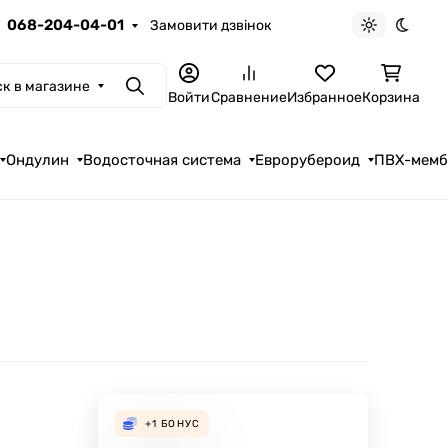
068-204-04-01
Замовити дзвінок
Светлая те
Темна
к в магазине
Поиск
Войти
Сравнение
Избранное
Корзина
Ондулин
Водосточная система
Еврорубероид
ПВХ-мем
+1
БОНУС