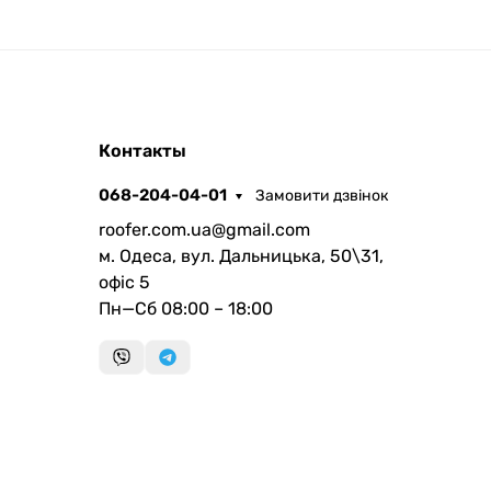
ROOFER
Контакты
AI помічник
068-204-04-01
Замовити дзвінок
roofer.com.ua@gmail.com
м. Одеса, вул. Дальницька, 50\31,
офіс 5
Пн—Сб 08:00 – 18:00
Запланувати дзвінок
передзвонимо у зручний час
Швидка консультація
миттєвий зворотний виклик