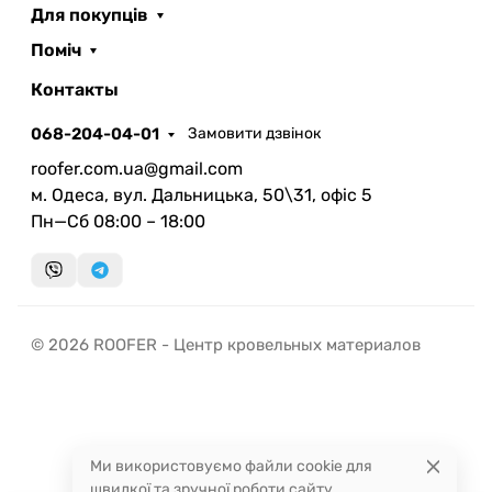
Для покупців
Поміч
ROOFER
AI помічник
Контакты
068-204-04-01
Замовити дзвінок
roofer.com.ua@gmail.com
м. Одеса, вул. Дальницька, 50\31, офіс 5
Пн—Сб 08:00 – 18:00
Запланувати дзвінок
передзвонимо у зручний час
Швидка консультація
© 2026 ROOFER - Центр кровельных материалов
миттєвий зворотний виклик
Ми використовуємо файли cookie для
швидкої та зручної роботи сайту.