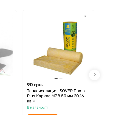
90
грн.
81
г
Теплоизоляция ISOVER Domo
Пено
Plus Каркас М38 50 мм 20,16
5х100
кв.м
В ная
В наявності