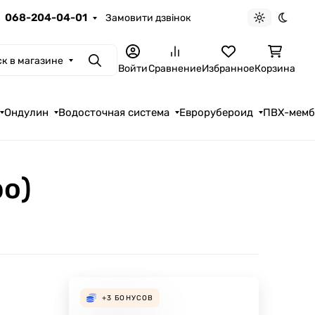
068-204-04-01
Замовити дзвінок
Светлая те
Темна
к в магазине
Поиск
Войти
Сравнение
Избранное
Корзина
Ондулин
Водосточная система
Еврорубероид
ПВХ-мем
ро)
+3
БОНУСОВ