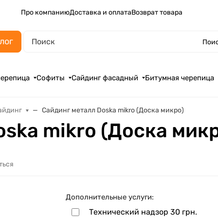
Про компанию
Доставка и оплата
Возврат товара
лог
Поис
черепица
Софиты
Сайдинг фасадный
Битумная черепица
айдинг
Сайдинг металл Doska mikro (Доска микро)
ska mikro (Доска мик
ться
Дополнительные услуги:
Технический надзор
30 грн.