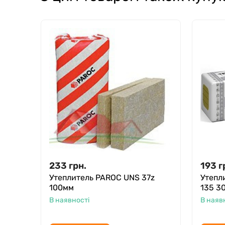
233
грн.
193
г
Утеплитель PAROC UNS 37z
Утепл
100мм
135 3
В наявності
В наяв