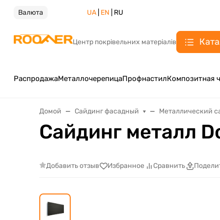
Валюта
UA
|
EN
| RU
Ката
Центр покрівельних матеріалів
Распродажа
Металлочерепица
Профнастил
Композитная 
Домой
Сайдинг фасадный
Металлический с
Сайдинг металл Do
Добавить отзыв
Избранное
Сравнить
Подели