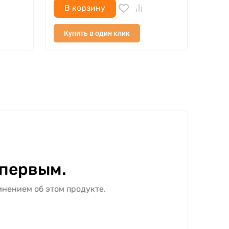
В корзину
В 
Купить в один клик
Куп
 первым.
мнением об этом продукте.