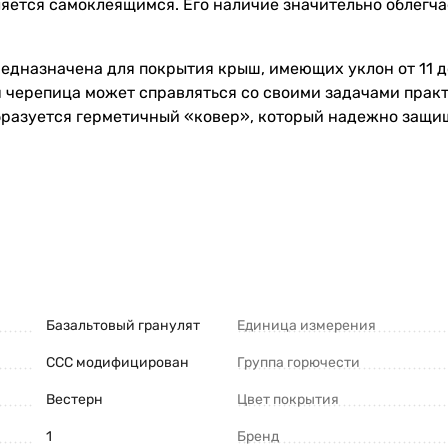
ется самоклеящимся. Его наличие значительно облегча
редназначена для покрытия крыш, имеющих уклон от 11 д
черепица может справляться со своими задачами практ
бразуется герметичный «ковер», который надежно защи
 низкая, чем цена натуральной черепицы, а также ниже,
остигается благодаря тому, что элементы мягкой кровли
о отходов.
ATEPAL отличается большим сроком службы, который мож
чно не требует проведения профилактических работ, а в
Базальтовый гранулят
Единица измерения
ССС модифицирован
Группа горючести
Вестерн
Цвет покрытия
1
Бренд