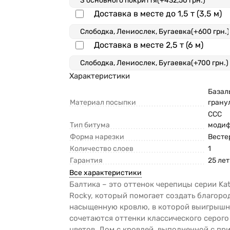
Доставка в месте до 1,5 т (3,5 м)
Доставка в месте 2,5 т (6 м)
Характеристики
Базал
Материал посыпки
грану
ССС
Тип битума
моди
Форма нарезки
Весте
Количество слоев
1
Гарантия
25 лет
Все характеристики
Балтика – это оттенок черепицы серии Kat
Rocky, который помогает создать благоро
насыщенную кровлю, в которой выигрыш
сочетаются оттенки классического серого
цветов. Дом с кровлей, выполненной с п