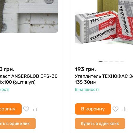
0
грн.
193
грн.
ласт ANSERGLOB EPS-30
Утеплитель ТЕХНОФАС Э
х100 (6шт в уп)
135 30мм
ності
В наявності
орзину
В корзину
ть в один клик
Купить в один клик