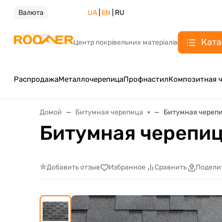
Валюта
UA
|
EN
| RU
Ката
Центр покрівельних матеріалів
Распродажа
Металлочерепица
Профнастил
Композитная 
Домой
Битумная черепица
Битумная черепиц
Битумная черепица
Добавить отзыв
Избранное
Сравнить
Подели