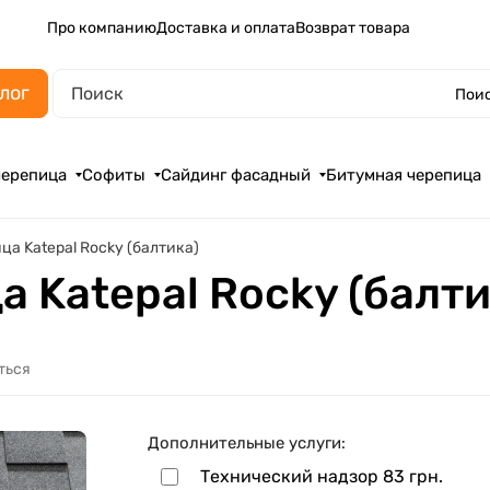
Про компанию
Доставка и оплата
Возврат товара
лог
Поис
черепица
Софиты
Сайдинг фасадный
Битумная черепица
а Katepal Rocky (балтика)
 Katepal Rocky (балти
ться
Дополнительные услуги:
Технический надзор
83 грн.