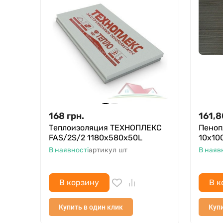
168
грн.
161,8
Теплоизоляция ТЕХНОПЛЕКС
Пеноп
FAS/2S/2 1180х580х50L
10х100
В наявності
артикул
шт
В наяв
В корзину
В к
Купить в один клик
Купи