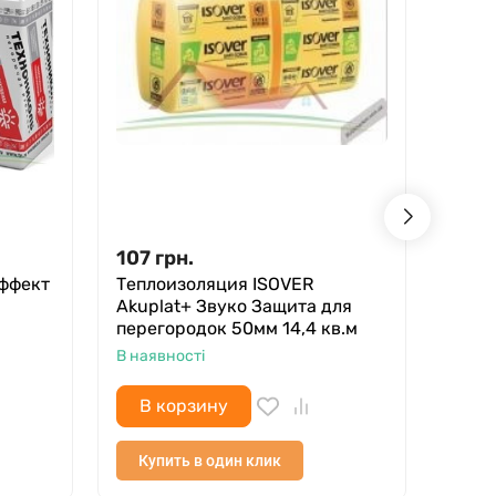
107
грн.
130
ффект
Теплоизоляция ISOVER
Тепл
Akuplat+ Звуко Защита для
40мм
перегородок 50мм 14,4 кв.м
В ная
В наявності
В корзину
В 
Купить в один клик
Куп