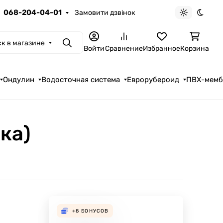
068-204-04-01
Замовити дзвінок
Светлая те
Темна
к в магазине
Поиск
Войти
Сравнение
Избранное
Корзина
Ондулин
Водосточная система
Еврорубероид
ПВХ-мем
ка)
+8
БОНУСОВ