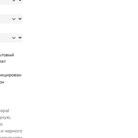
ьтовый
лят
фицирован
рн
epal
дную,
но
 и черного
рименением