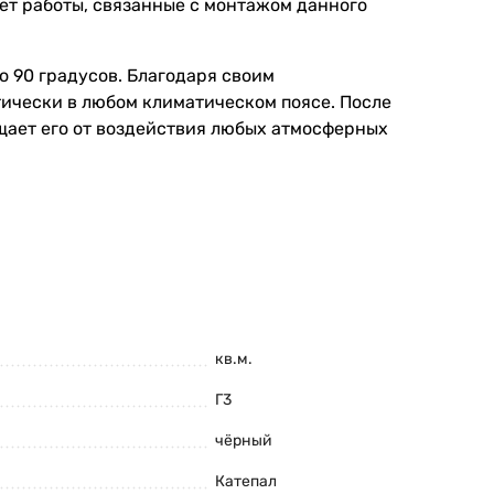
ет работы, связанные с монтажом данного
о 90 градусов. Благодаря своим
ически в любом климатическом поясе. После
щает его от воздействия любых атмосферных
 чем на некоторые другие кровельные
 имеют небольшие размеры, следовательно,
ет достигать 50 лет, а также простотой в
 случае повреждения ее отдельных частей, их
кв.м.
Г3
чёрный
Катепал