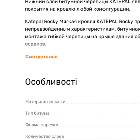
Нижний слой битумной черепицы KATEPAL явля
покрытия на кровлю любой конфигурации.
Katepal Rocky Мягкая кровля KATEPAL Rocky п
непревзойденным характеристикам, битумная 
монтажа гибкой черепицы на крыше здания о
осадков.
Цена кровли Катепал Rocky значительно более
Смотреть все
материалы. Значительная экономия средств д
при монтаже образуется небольшое количеств
Особливості
Кровля из коллекции Rocky гибкой черепицы K
эксплуатации. Эксплуатация такой кровли обы
можно будет легко заменить на новые.
Материал посыпки
Схема гонта мягкой кровли ROCKY
Тип битума
Форма нарезки
Количество слоев