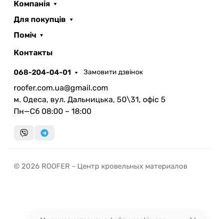
Компанія
Для покупців
Поміч
ROOFER
AI помічник
Контакты
068-204-04-01
Замовити дзвінок
roofer.com.ua@gmail.com
м. Одеса, вул. Дальницька, 50\31, офіс 5
Пн—Сб 08:00 – 18:00
Запланувати дзвінок
передзвонимо у зручний час
Швидка консультація
© 2026 ROOFER - Центр кровельных материалов
миттєвий зворотний виклик