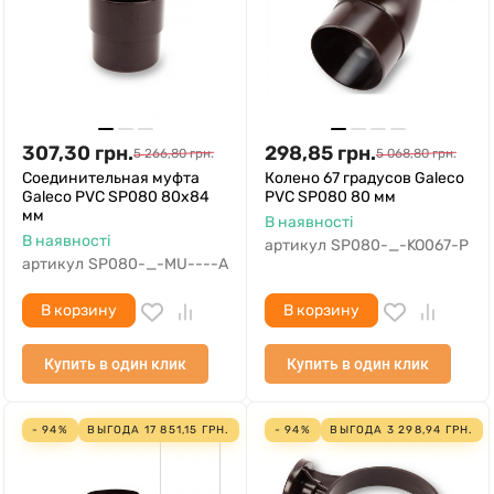
307,30
грн.
298,85
грн.
5 266,80
грн.
5 068,80
грн.
Соединительная муфта
Колено 67 градусов Galeco
Galeco PVC SP080 80х84
PVC SP080 80 мм
мм
В наявності
В наявності
артикул
SP080-_-KO067-P
артикул
SP080-_-MU----A
В корзину
В корзину
Купить в один клик
Купить в один клик
- 94%
ВЫГОДА
17 851,15
ГРН.
- 94%
ВЫГОДА
3 298,94
ГРН.