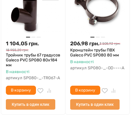
1 104,05
грн.
206,98
грн.
3 505,92
грн.
Кронштейн трубы ПВХ
18 955,20
грн.
Тройник трубы 67 градусов
Galeco PVC SP080 80 мм
Galeco PVC SP080 80х184
В наявності
мм
артикул
SP080-_-OD----A
В наявності
артикул
SP080-_-TR067-A
В корзину
В корзину
Купить в один клик
Купить в один клик