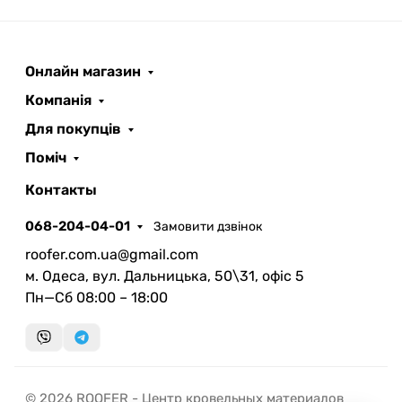
Онлайн магазин
ROOFER
AI помічник
Компанія
Для покупців
Поміч
Контакты
068-204-04-01
Замовити дзвінок
Запланувати дзвінок
roofer.com.ua@gmail.com
передзвонимо у зручний час
м. Одеса, вул. Дальницька, 50\31, офіс 5
Пн—Сб 08:00 – 18:00
Швидка консультація
миттєвий зворотний виклик
© 2026 ROOFER - Центр кровельных материалов