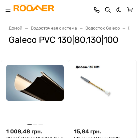
Темная 
Домой
Водосточная система
Водосток Galeco
Водо
Galeco PVC 130|80,130|100
1 008,48
грн.
15,84
грн.