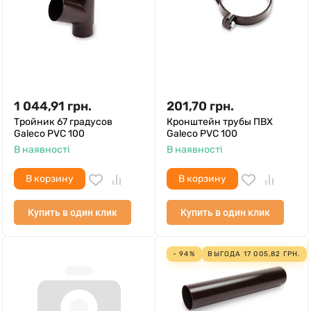
1 044,91
грн.
201,70
грн.
Тройник 67 градусов
Кронштейн трубы ПВХ
Galeco PVC 100
Galeco PVC 100
В наявності
В наявності
В корзину
В корзину
Купить в один клик
Купить в один клик
- 94%
ВЫГОДА
17 005,82
ГРН.