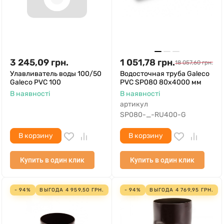
3 245,09
грн.
1 051,78
грн.
18 057,60
грн.
Улавливатель воды 100/50
Водосточная труба Galeco
Galeco PVC 100
PVC SP080 80х4000 мм
В наявності
В наявності
артикул
SP080-_-RU400-G
В корзину
В корзину
Купить в один клик
Купить в один клик
- 94%
ВЫГОДА
4 959,50
ГРН.
- 94%
ВЫГОДА
4 769,95
ГРН.