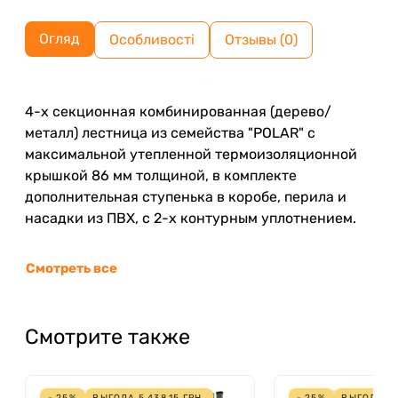
Огляд
Особливості
Отзывы (0)
4-х секционная комбинированная (дерево/
металл) лестница из семейства "POLAR" с
максимальной утепленной термоизоляционной
крышкой 86 мм толщиной, в комплекте
дополнительная ступенька в коробе, перила и
насадки из ПВХ, с 2-х контурным уплотнением.
Смотреть все
Смотрите также
- 25%
ВЫГОДА
5 438,15
ГРН.
- 25%
ВЫГОДА
1