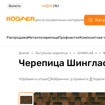
Валюта
UA
|
EN
| RU
Ката
Центр покрівельних матеріалів
Распродажа
Металлочерепица
Профнастил
Композитная 
Домой
Битумная черепица
SHINGLAS
Ч
Черепица Шингла
Добавить отзыв
Избранное
Сравнить
Подели