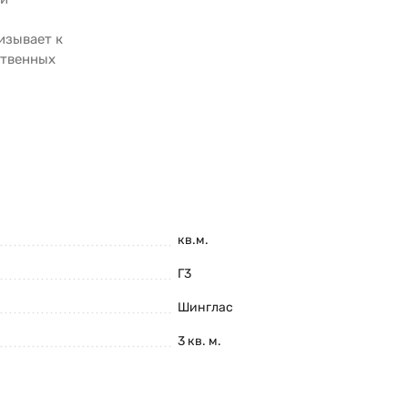
изывает к
ственных
кв.м.
Г3
Шинглас
3 кв. м.