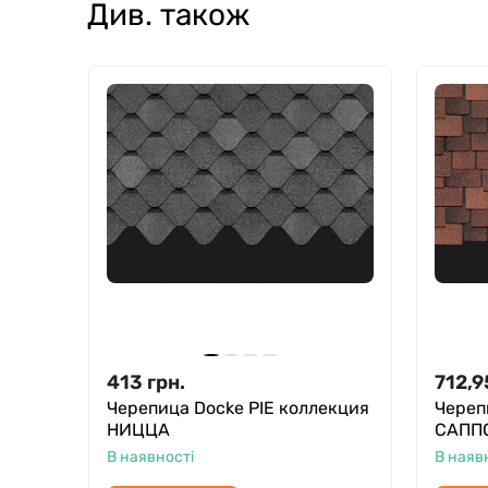
Див. також
413
грн.
712,9
Черепица Docke PIE коллекция
Череп
НИЦЦА
САПП
В наявності
В наяв