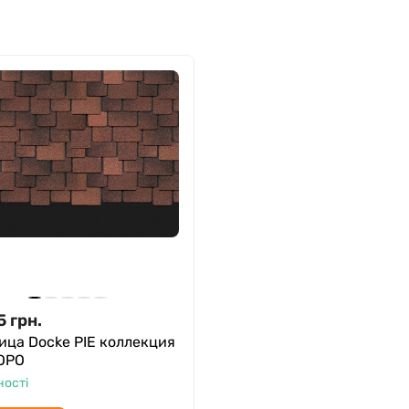
5
грн.
ица Docke PIE коллекция
ОРО
ності