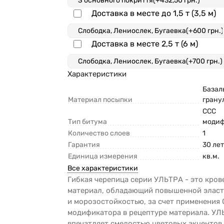
Доставка в месте до 1,5 т (3,5 м)
Доставка в месте 2,5 т (6 м)
Характеристики
Базал
Материал посыпки
грану
ССС
Тип битума
моди
Количество слоев
1
Гарантия
30 ле
Единица измерения
кв.м.
Все характеристики
Гибкая черепица серии УЛЬТРА - это кро
материал, обладающий повышенной элас
и морозостойкостью, за счет применения
модификатора в рецептуре материала. У
впечатляет смелостью цветовых акцентов