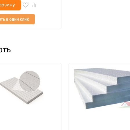
орзину
ть в один клик
ють