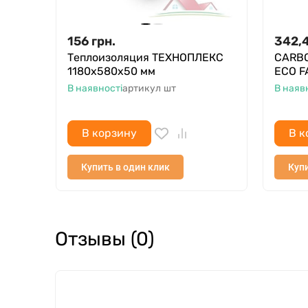
156
грн.
342,
Теплоизоляция ТЕХНОПЛЕКС
CARBO
1180х580х50 мм
ECO F
В наявності
артикул
шт
В наяв
В корзину
В к
Купить в один клик
Купи
Отзывы (0)