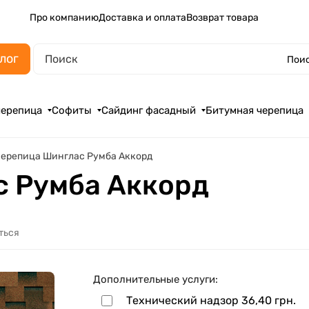
Про компанию
Доставка и оплата
Возврат товара
лог
Поис
черепица
Софиты
Сайдинг фасадный
Битумная черепица
ерепица Шинглас Румба Аккорд
с Румба Аккорд
ться
Дополнительные услуги:
Технический надзор
36,40 грн.