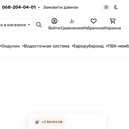
068-204-04-01
Замовити дзвінок
Светлая те
Темна
к в магазине
Поиск
Войти
Сравнение
Избранное
Корзина
Ондулин
Водосточная система
Еврорубероид
ПВХ-мем
+3
БОНУСОВ