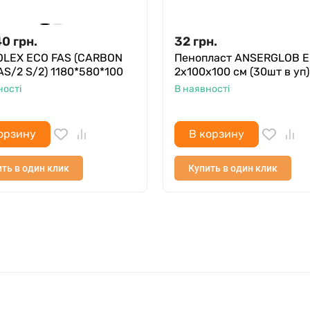
40
грн.
32
грн.
LEX ECO FAS (CARBON
Пенопласт ANSERGLOB 
AS/2 S/2) 1180*580*100
2х100х100 см (30шт в уп)
ності
В наявності
орзину
В корзину
ть в один клик
Купить в один клик