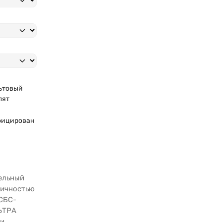
ьтовый
лят
фицирован
т
вельный
тичностью
 СБС-
ЛЬТРА
 и