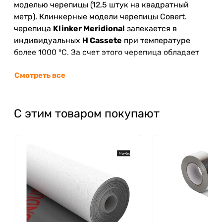
моделью черепицы (12,5 штук на квадратный
метр). Клинкерные модели черепицы Совеrt.
черепица
Klinker Meridional
запекается в
индивидуальных
H Cassete
при температуре
более 1000 °C. За счет этого черепица обладает
повышенной прочностью, низким
Смотреть все
влагопоглощением, высокой морозостойкостью и
идеальной геометрией. Данные качества делают
Klinker Meridional оптимальной черепицей для
С этим товаром покупают
нашего климата, с зимой с температурой воздуха
около 0 градусов в сочетании с высокой
влажностью и сильными ветровыми нагрузками.
Черепица
Klinker Meridional
производится в
шести цветах, включающих в себя цвета с
эффектами состаренности, и
имеет 50-летнюю
гарантию
.