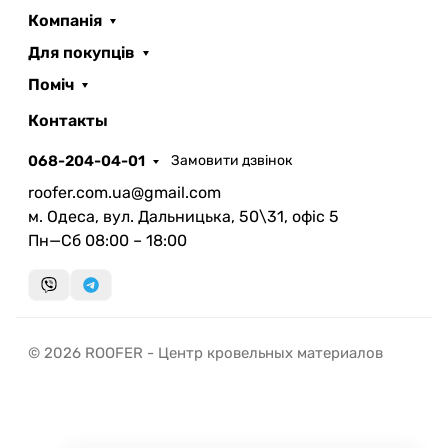
Компанія
Для покупців
Поміч
ROOFER
AI помічник
Контакты
068-204-04-01
Замовити дзвінок
roofer.com.ua@gmail.com
м. Одеса, вул. Дальницька, 50\31, офіс 5
Пн—Сб 08:00 – 18:00
Запланувати дзвінок
передзвонимо у зручний час
Швидка консультація
© 2026 ROOFER - Центр кровельных материалов
миттєвий зворотний виклик