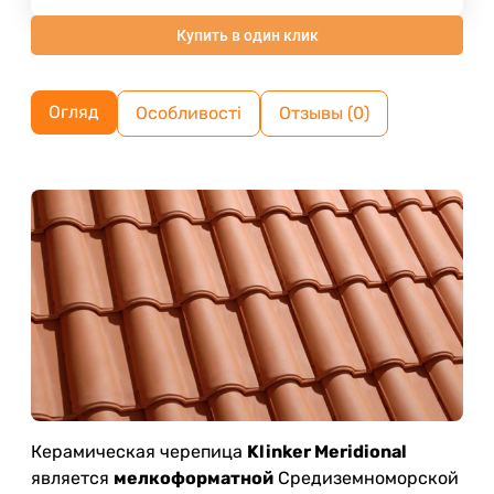
Купить в один клик
Огляд
Особливості
Отзывы (0)
Керамическая черепица
Klinker Meridional
является
мелкоформатной
Средиземноморской