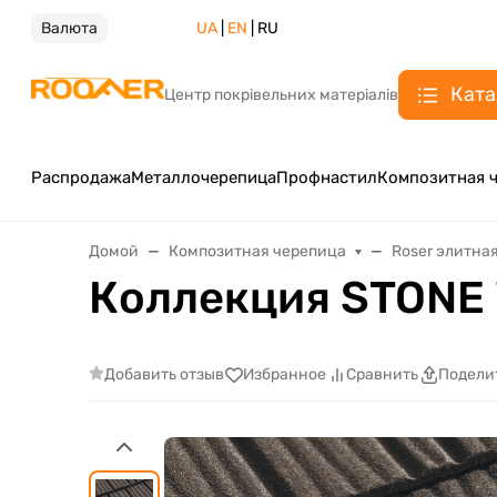
Валюта
UA
|
EN
| RU
Ката
Центр покрівельних матеріалів
Распродажа
Металлочерепица
Профнастил
Композитная 
Домой
Композитная черепица
Roser элитна
Коллекция STONE
Добавить отзыв
Избранное
Сравнить
Подели