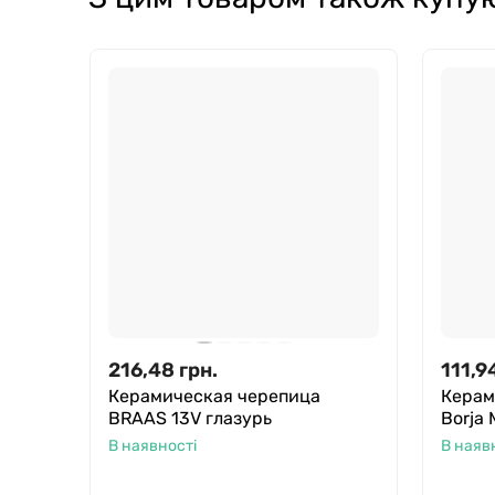
216,48
грн.
111,9
Керамическая черепица
Керам
BRAAS 13V глазурь
Borja
В наявності
В наяв