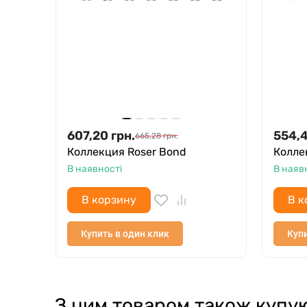
607,20
грн.
554,
665,28
грн.
Коллекция Roser Bond
Колле
В наявності
В наяв
В корзину
В к
Купить в один клик
Купи
З цим товаром також купу