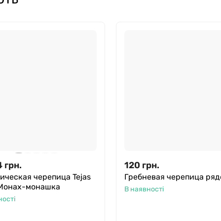
4
грн.
120
грн.
ическая черепица Tejas
Гребневая черепица ряд
 Монах-монашка
В наявності
ності