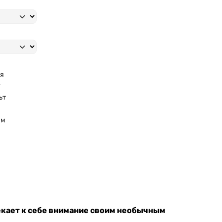
я
т
ьт
мм
лекает к себе внимание своим необычным