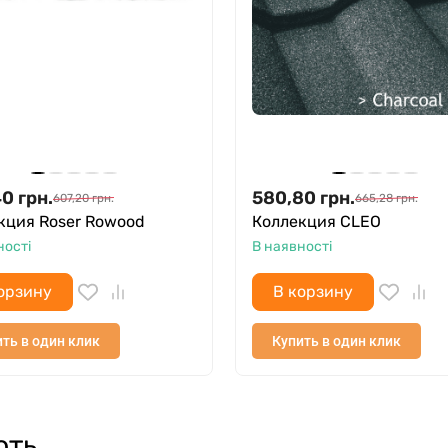
40
грн.
580,80
грн.
607,20
грн.
665,28
грн.
кция Roser Rowood
Коллекция CLEO
ності
В наявності
орзину
В корзину
ть в один клик
Купить в один клик
ють