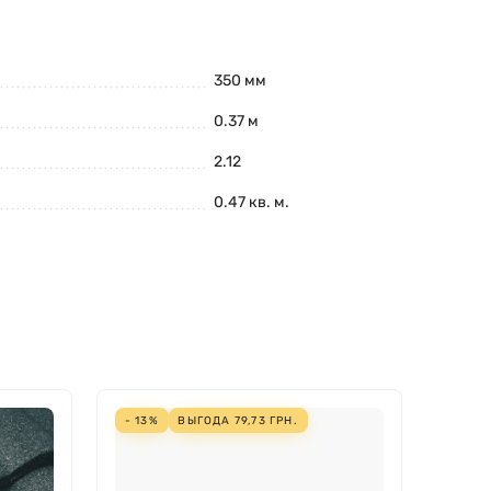
350 мм
0.37 м
2.12
0.47 кв. м.
- 13%
ВЫГОДА
79,73
ГРН.