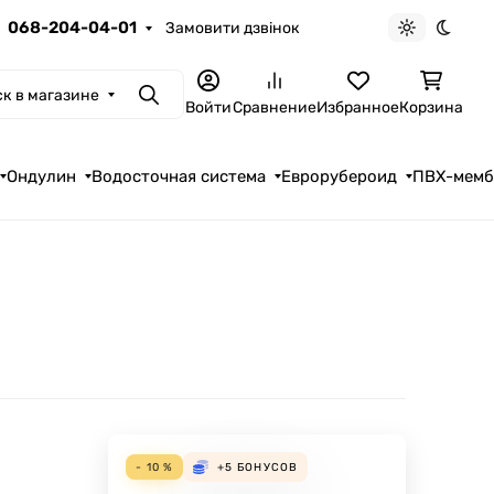
068-204-04-01
Замовити дзвінок
Светлая те
Темна
к в магазине
Поиск
Войти
Сравнение
Избранное
Корзина
Ондулин
Водосточная система
Еврорубероид
ПВХ-мем
- 10 %
+5
БОНУСОВ