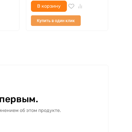
В корзину
В 
Купить в один клик
Куп
 первым.
мнением об этом продукте.