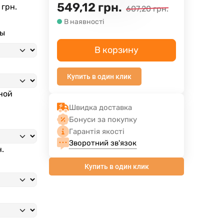
549,12
грн.
 грн.
607,20
грн.
В наявності
ны
В корзину
Купить в один клик
ной
Швидка доставка
Бонуси за покупку
Гарантія якості
Зворотний зв'язок
н.
Купить в один клик