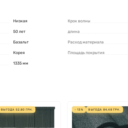
Низкая
Крок волны
50 лет
длина
Базальт
Расход материала
Корея
Площадь покрытия
1335 мм
ВЫГОДА
52,80
ГРН.
- 13%
ВЫГОДА
84,48
ГРН.