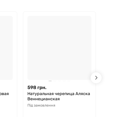
598
грн.
253,
овая
Натуральная черепица Аляска
Кера
Веннецианская
BRAA
Під замовлення
В ная