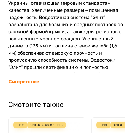
Украины, отвечающая мировым стандартам
качества. Увеличенные размеры – повышенная
надежность. Водосточная система "Элит"
разработана для больших и средних построек со
сложной формой крыши, а также для регионов с
повышенным уровнем осадков. Увеличенный
диаметр (125 мм) и толщина стенок желоба (1,6
мм) обеспечивают высокую прочность и
пропускную способность системы. Водостоки
"Элит" прошли сертификацию и полностью
отвечают нормативным требованиям. Они могут
быть установлены на фасадах, отделанных
Смотреть все
любыми материалами: камнем, кирпичом,
деревом, а также на оштукатуренных фасадах.
Смотрите также
7
ПРЕИМУЩЕСТВО ВОДОСТОЧНОЙ СИСТЕМЫ
АЛЬТА-ПРОФИЛЬ
- 11%
ВЫГОДА
60,88
ГРН.
- 11%
ВЫГОДА
91