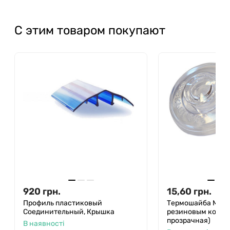
материал для применения в долгосрочных
конструкциях и сложных проектах. Гарантия
С этим товаром покупают
изготовителя 15 лет.
920
грн.
15,60
грн.
Профиль пластиковый
Термошайба Makro
Соединительный, Крышка
резиновым кольцо
прозрачная)
В наявності