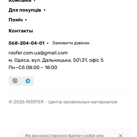
Компанія
Для покупців
Поміч
ROOFER
AI помічник
Контакты
068-204-04-01
Замовити дзвінок
roofer.com.ua@gmail.com
м. Одеса, вул. Дальницька, 50\31, офіс 5
Пн—Сб 08:00 – 18:00
Запланувати дзвінок
передзвонимо у зручний час
Швидка консультація
© 2026 ROOFER - Центр кровельных материалов
миттєвий зворотний виклик
Ми використовуємо файли cookie для