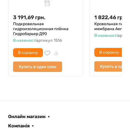
3 191,69
грн.
1 822,46
грн.
Подкровельная
Кровельная гидр
гидроизоляционная плёнка
мембрана Aerotop 
Гидробарьер Д90
В наявності
артик
В наявності
артикул
1516
В корзину
В корзину
Купить в один 
Купить в один клик
Онлайн магазин
Компанія