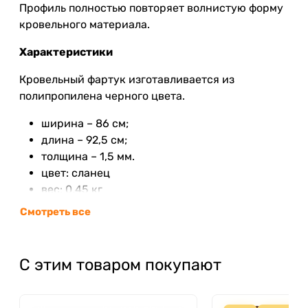
Профиль полностью повторяет волнистую форму
кровельного материала.
Характеристики
Кровельный фартук изготавливается из
полипропилена черного цвета.
ширина – 86 см;
длина – 92,5 см;
толщина – 1,5 мм.
цвет: сланец
вес: 0,45 кг
Смотреть все
Покупка покрывающего фартука незначительно
увеличивает общую стоимость кровли из
черепицы Ондулин, но эти затраты
С этим товаром покупают
компенсируются качественной гидроизоляцией
и длительной гарантией на
водонепроницаемость покрытия (20 лет).