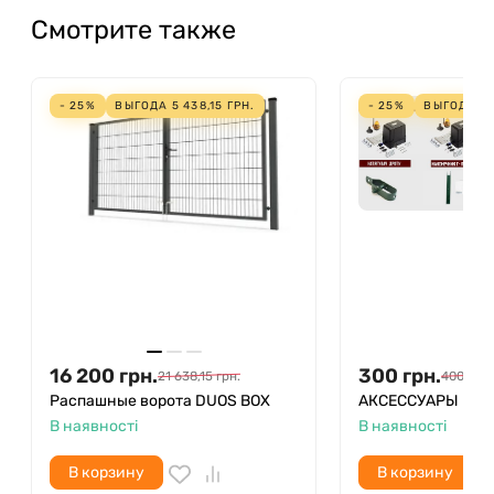
Смотрите также
- 25%
ВЫГОДА
5 438,15
ГРН.
- 25%
ВЫГОДА
1
16 200
грн.
300
грн.
21 638,15
грн.
400
грн.
Распашные ворота DUOS BOX
АКСЕССУАРЫ
В наявності
В наявності
В корзину
В корзину