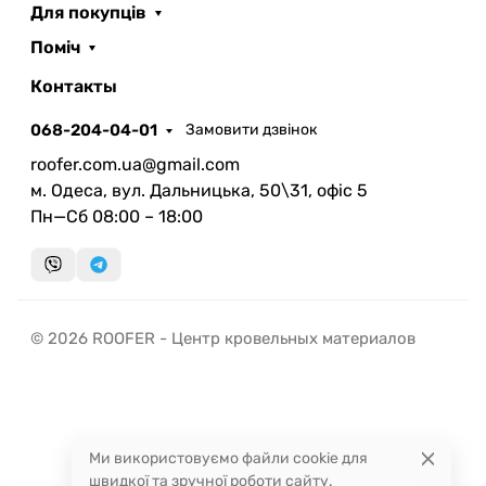
Для покупців
Поміч
ROOFER
AI помічник
Контакты
068-204-04-01
Замовити дзвінок
roofer.com.ua@gmail.com
м. Одеса, вул. Дальницька, 50\31, офіс 5
Пн—Сб 08:00 – 18:00
Запланувати дзвінок
передзвонимо у зручний час
Швидка консультація
© 2026 ROOFER - Центр кровельных материалов
миттєвий зворотний виклик
Ми використовуємо файли cookie для
швидкої та зручної роботи сайту.