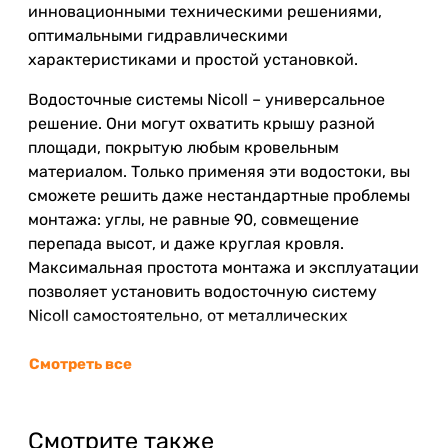
инновационными техническими решениями,
оптимальными гидравлическими
характеристиками и простой установкой.
Водосточные системы Nicoll – универсальное
решение. Они могут охватить крышу разной
площади, покрытую любым кровельным
материалом. Только применяя эти водостоки, вы
сможете решить даже нестандартные проблемы
монтажа: углы, не равные 90, совмещение
перепада высот, и даже круглая кровля.
Максимальная простота монтажа и эксплуатации
позволяет установить водосточную систему
Nicoll самостоятельно, от металлических
аналогов их выгодно отличает полное отсутствие
коррозии и деформаций, а также почти полная
Смотреть все
бесшумность во время дождя. При этом, как и на
металлические системы водостока, допускается
установка систем обогрева.
Смотрите также