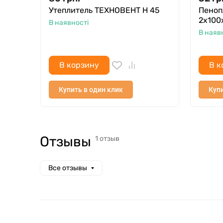
Утеплитель ТЕХНОВЕНТ Н 45
Пеноп
2х100х
В наявності
В наяв
В корзину
В к
Купить в один клик
Купи
Отзывы (1)
Отзывы
1 отзыв
Все отзывы