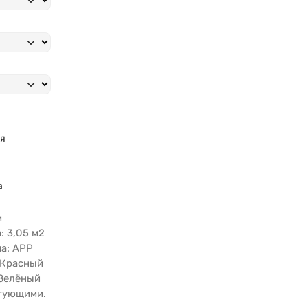
я
а
м
: 3,05 м2
ма: АРР
 Красный
,Зелёный
ктующими.