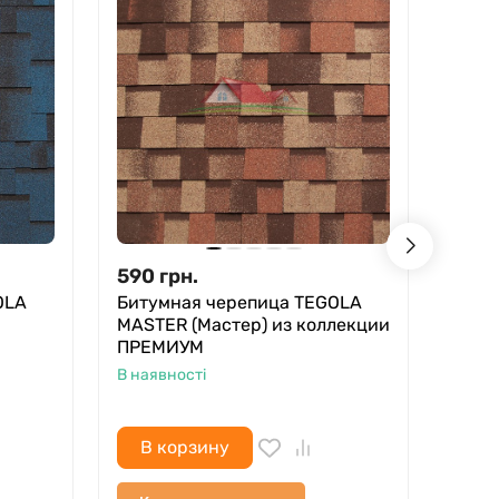
590
грн.
622
OLA
Битумная черепица TEGOLA
Биту
MASTER (Мастер) из коллекции
MAST
ПРЕМИУМ
Прем
Шинг
В наявності
В ная
В корзину
В 