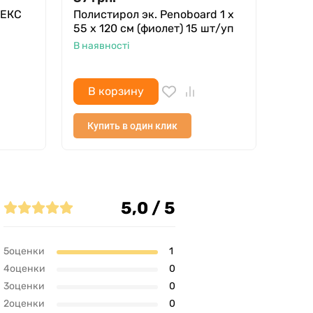
ЛЕКС
Полистирол эк. Penoboard 1 х
Тепл
55 х 120 см (фиолет) 15 шт/уп
ТВ 11
В наявності
В ная
В корзину
В 
Купить в один клик
Куп
5,0 / 5
5оценки
1
4оценки
0
3оценки
0
2оценки
0