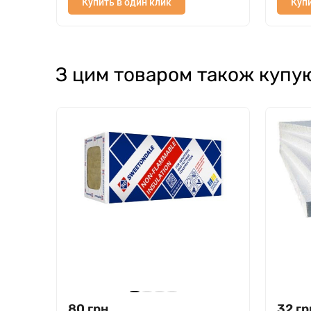
Купить в один клик
Купи
З цим товаром також купу
80
грн.
32
гр