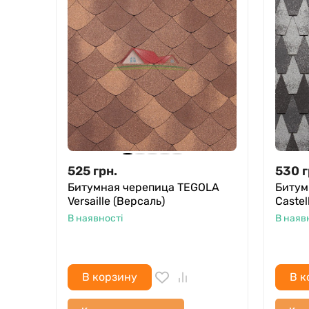
525
грн.
530
г
Битумная черепица TEGOLA
Битум
Versaille (Версаль)
Castel
В наявності
В наяв
В корзину
В к