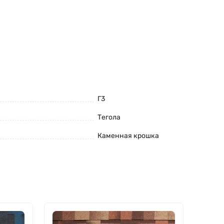
Г3
Тегола
Каменная крошка