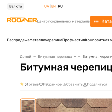
Валюта
UA
|
EN
| RU
Ката
Центр покрівельних матеріалів
Распродажа
Металлочерепица
Профнастил
Композитная 
Домой
Битумная черепица
Битумная черепи
Битумная черепиц
5
1 отзыв
Избранное
Сравнить
Поделиться