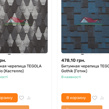
рн.
478,10
грн.
ная черепица TEGOLA
Битумная черепица TEG
lo (Кастелло)
Gothik (Готик)
ності
В наявності
орзину
В корзину