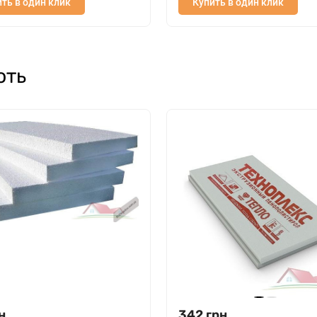
ть в один клик
Купить в один клик
ють
н.
342
грн.