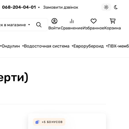
068-204-04-01
Замовити дзвінок
Светлая те
Темна
к в магазине
Поиск
Войти
Сравнение
Избранное
Корзина
Ондулин
Водосточная система
Еврорубероид
ПВХ-мем
ерти)
+5
БОНУСОВ