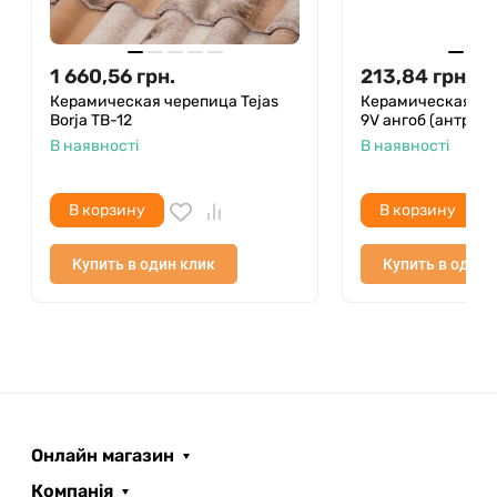
1 660,56
грн.
213,84
грн.
Керамическая черепица Tejas
Керамическая че
Borja TB-12
9V ангоб (антраци
В наявності
В наявності
В корзину
В корзину
Купить в один клик
Купить в один 
Онлайн магазин
Компанія