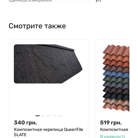
Единица измерения
уп.
Смотрите также
340
грн.
519
грн.
Композитная черепица QueenTile
Композитная чер
SLATE
В наявності