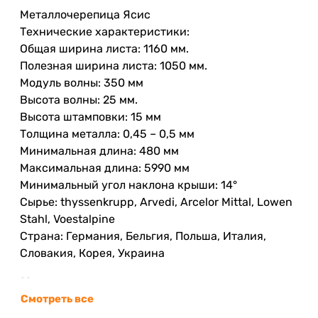
Металлочерепица Ясис
Технические характеристики:
Общая ширина листа: 1160 мм.
Полезная ширина листа: 1050 мм.
Модуль волны: 350 мм
Высота волны: 25 мм.
Высота штамповки: 15 мм
Толщина металла: 0,45 – 0,5 мм
Минимальная длина: 480 мм
Максимальная длина: 5990 мм
Минимальный угол наклона крыши: 14°
Сырье: thyssenkrupp, Arvedi, Arcelor Mittal, Lowen
Stahl, Voestalpine
Страна: Германия, Бельгия, Польша, Италия,
Словакия, Корея, Украина
Металлическая черепица
- это самая
распространённая форма, которая сегодня
Смотреть все
широко используется в строительстве. Благодаря