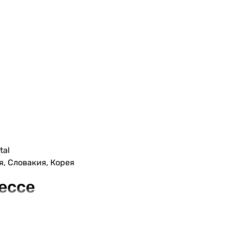
tal
я, Словакия, Корея
ессе
роизводстве изделий из металла и включает в себя все 
уще европейским странам. Бренд Комакс выпускает прод