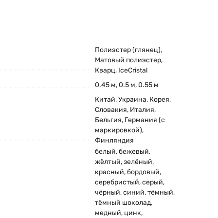
на данную продукцию лежит в диапазоне
го потребителя, это означает, что Вы
ет. За это время, продукция данной
Полиэстер (глянец),
в более 70% всей производимой продукции в
Матовый полиэстер,
Кварц, IceCristal
0.45 м, 0.5 м, 0.55 м
Китай, Украина, Корея,
Словакия, Италия,
Бельгия, Германия (с
ному воздействию
маркировкой),
орме кровли. Данная волна придаст Вашему
Финляндия
белый
,
бежевый
,
й • Синий • Серебро • Бежевый • Кирпичный •
жёлтый
,
зелёный
,
красный
,
бордовый
,
серебристый
,
серый
,
чёрный
,
синий
,
тёмный
,
тёмный шоколад
,
дукции. Данный вид перевозки позволяет
медный
,
цинк
,