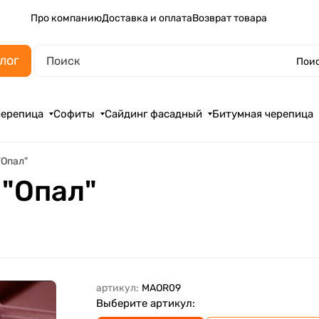
Про компанию
Доставка и оплата
Возврат товара
лог
Поис
черепица
Софиты
Сайдинг фасадный
Битумная черепица
"Опал"
"Опал"
артикул:
MAOR09
Выберите артикул: