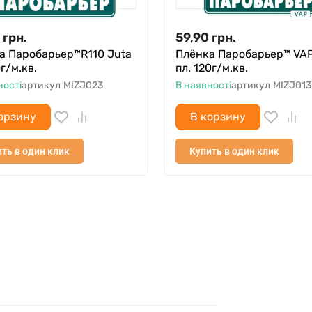
грн.
59,90
грн.
а Паробарьер™R110 Juta
Плёнка Паробарьер™ VAP
0г/м.кв.
пл. 120г/м.кв.
ності
артикул
MIZJ023
В наявності
артикул
MIZJ013
орзину
В корзину
ть в один клик
Купить в один клик