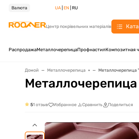
Валюта
UA
|
EN
| RU
Ката
Центр покрівельних матеріалів
Распродажа
Металлочерепица
Профнастил
Композитная 
Домой
Металлочерепица
Металлочерепица 
Металлочерепица 
5
1 отзыв
Избранное
Сравнить
Поделиться