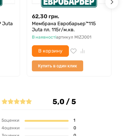
62,30
грн.
150
 Juta
Мембрана Евробарьер™115
Снег
Juta пл. 115г/м.кв.
В ная
В наявності
артикул
MIZJ001
В корзину
В 
Купить в один клик
Куп
5,0 / 5
5оценки
1
4оценки
0
3оценки
0