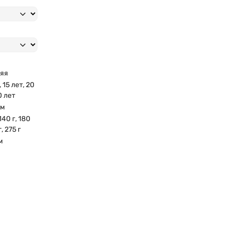
яя
, 15 лет, 20
0 лет
мм
 140 г, 180
г, 275 г
м