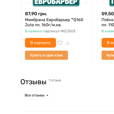
87,90
грн.
59,50
Мембрана Евробарьер ™Q160
Плёнк
Juta пл. 160г/м.кв.
пл. 11
В наявності
артикул
MIZJ003
В наяв
В корзину
В к
Купить в один клик
Купи
Отзывы (1)
Отзывы
1 отзыв
Все отзывы