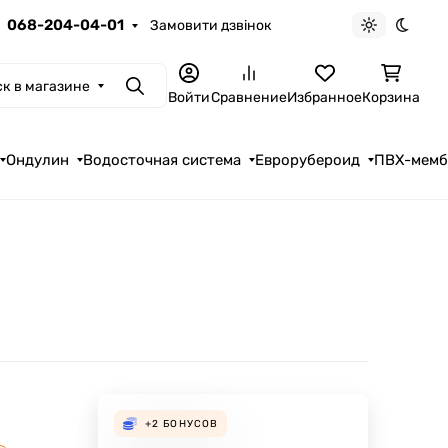
068-204-04-01
Замовити дзвінок
Светлая те
Темна
к в магазине
Поиск
Войти
Сравнение
Избранное
Корзина
Ондулин
Водосточная система
Еврорубероид
ПВХ-мем
+2
БОНУСОВ