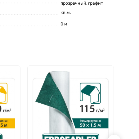
прозрачный
,
графит
кв.м.
0 м
 посмотреть все образцы продукции, а наш