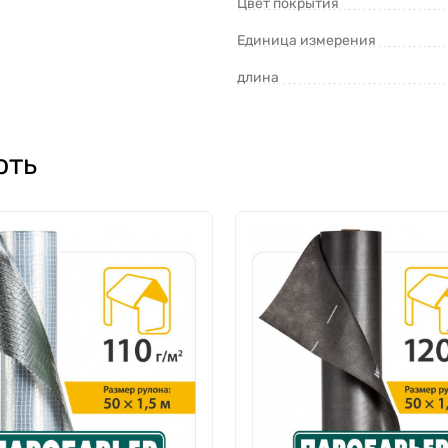
з повреждений.
Цвет покрытия
Единица измерения
длина
тв, таких как:
ють
ва мы открыли офис в центре города. В офисе Вы можете
в выборе продукции.