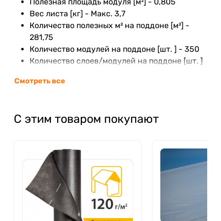
Полезная площадь модуля [м²] - 0,805
Вес листа [кг] - Макс. 3,7
Количество полезных м² на поддоне [м²] -
281,75
Количество модулей на поддоне [шт. ] - 350
Количество слоев/модулей на поддоне [шт. ]
- 10/35
Смотреть все
Содержание цинка в металлической
оболочке составляет [г/м² ] - мин. 275
Толщина сечения модуля [мм] - 0,5
С этим товаром покупают
размеры поддона [мм] - 1200 x 800 x 940
вес поддона [кг] - ~1320
Минимальный угол уклона кровли - 9° (15%)
Идеальная для классических
домов
5 нижних волн и 6 вершин, придают кровле