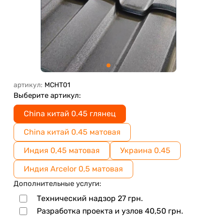
артикул:
MCHT01
Выберите артикул:
China китай 0.45 глянец
China китай 0.45 матовая
Индия 0,45 матовая
Украина 0.45
Индия Arcelor 0,5 матовая
Дополнительные услуги:
Технический надзор
27
грн.
Разработка проекта и узлов
40,50
грн.