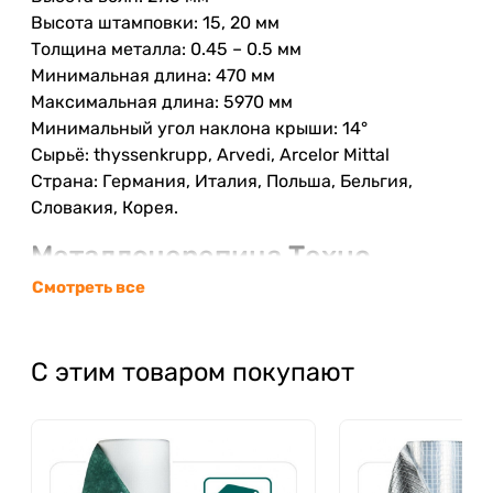
Высота штамповки: 15, 20 мм
Толщина металла: 0.45 – 0.5 мм
Минимальная длина: 470 мм
Максимальная длина: 5970 мм
Минимальный угол наклона крыши: 14°
Сырьё: thyssenkrupp, Arvedi, Arcelor Mittal
Страна: Германия, Италия, Польша, Бельгия,
Словакия, Корея.
Металлочерепица Техно
Arcelor Mittal в Одессе
Смотреть все
Концерн Arcelor Mittal это безоговорочный
С этим товаром покупают
мировой лидер по производству металлических
изделий. Продукция данной компании
отличается исключительным качеством,
эстетически- красивым, запатентованным
матполиэстровым покрытием с микрокварцевой