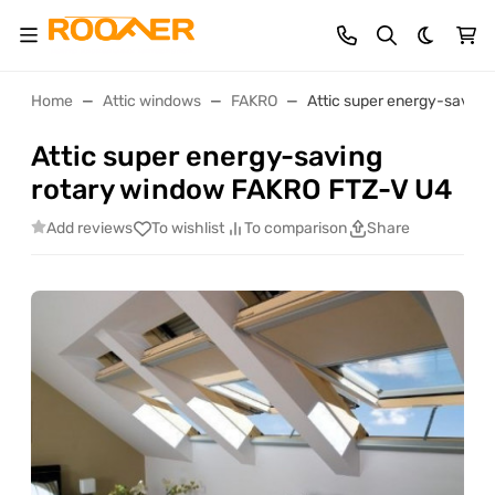
Dark th
Home
Attic windows
FAKRO
Attic super energy-savin
Attic super energy-saving
rotary window FAKRO FTZ-V U4
Add reviews
To wishlist
To comparison
Share