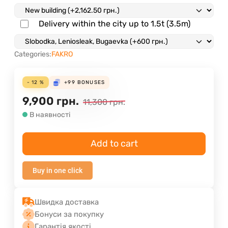
Delivery within the city up to 1.5t (3.5m)
Categories:
FAKRO
- 12 %
+99
BONUSES
9,900
грн.
11,300
грн.
В наявності
Add to cart
Buy in one click
Швидка доставка
Бонуси за покупку
Гарантія якості