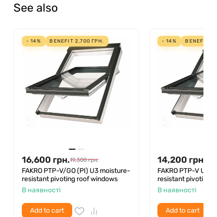
See also
- 14%
BENEFIT
2,700
ГРН.
- 14%
BENEFIT
2,
16,600
грн.
14,200
грн.
19,300
грн.
16,
FAKRO PTP-V/GO (PI) U3 moisture-
FAKRO PTP-V U3 mo
resistant pivoting roof windows
resistant pivoting 
В наявності
В наявності
Add to cart
Add to cart