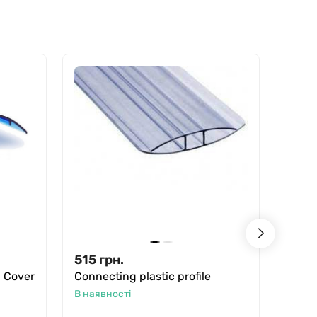
515
грн.
1,99
, Cover
Connecting plastic profile
Conne
В наявності
В ная