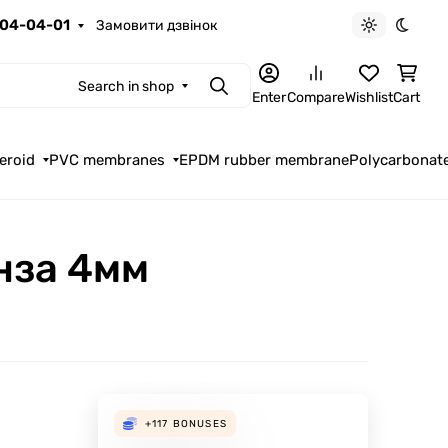
04-04-01
Замовити дзвінок
Light theme
Dark t
Search in shop
Search
Enter
Compare
Wishlist
Cart
eroid
PVC membranes
EPDM rubber membrane
Polycarbonat
нза 4мм
+117
BONUSES