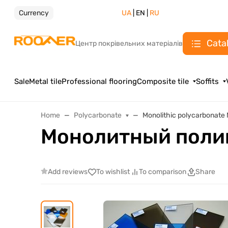
Currency
UA
| EN |
RU
Cata
Центр покрівельних матеріалів
Sale
Metal tile
Professional flooring
Composite tile
Soffits
Home
Polycarbonate
Monolithic polycarbonat
Монолитный полик
Add reviews
To wishlist
To comparison
Share