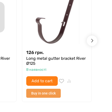
126
грн.
82
г
 River
Long metal gutter bracket River
River
Ø125
В ная
В наявності
Add to cart
Ad
Buy in one click
Buy