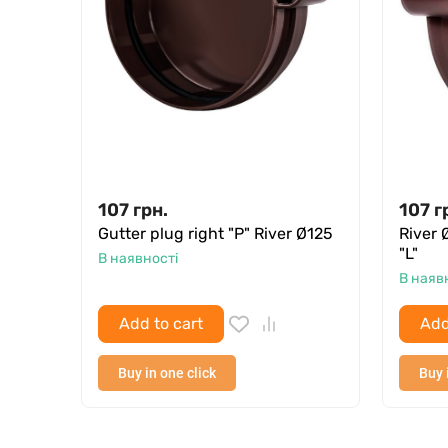
107
грн.
107
г
Gutter plug right "P" River Ø125
River 
"L"
В наявності
В наяв
Add to cart
Add
Buy in one click
Buy 