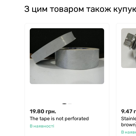
З цим товаром також купу
19.80
грн.
9.47
The tape is not perforated
Stainl
brown
В наявності
В наяв