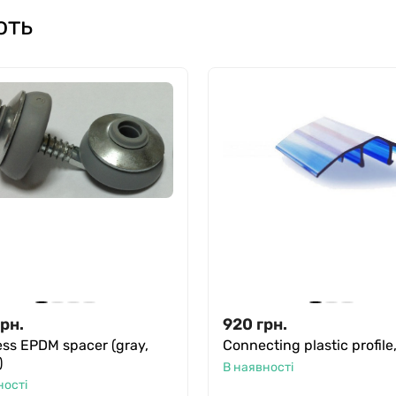
ють
грн.
920
грн.
ess EPDM spacer (gray,
Connecting plastic profile
)
В наявності
ності