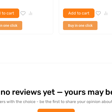
 to cart
Add to cart
in one click
Buy in one click
 no reviews yet — yours may be 
ers with the choice - be the first to share your opinion about