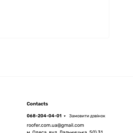
ROOFER
Contacts
AI помічник
068-204-04-01
Замовити дзвінок
roofer.com.ua@gmail.com
м. Одеса, вул. Дальницька, 50\31,