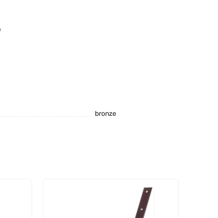
e
bronze