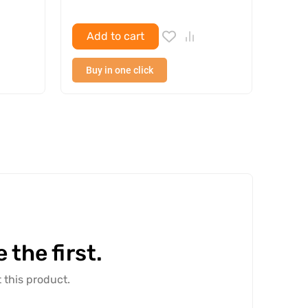
Add to cart
Ad
Buy in one click
Buy
the first.
 this product.