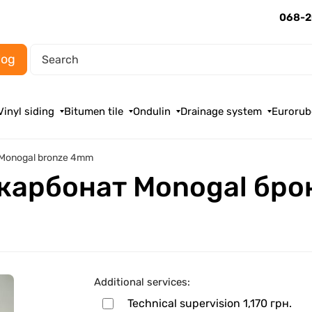
068-2
log
Vinyl siding
Bitumen tile
Ondulin
Drainage system
Eurorub
e Monogal bronze 4mm
арбонат Monogal бро
Additional services:
Technical supervision
1,170 грн.