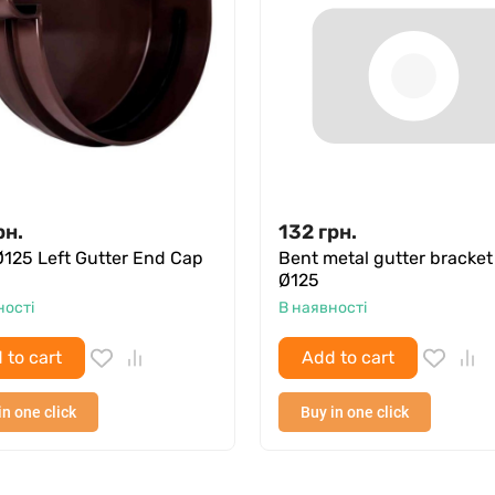
рн.
132
грн.
Ø125 Left Gutter End Cap
Bent metal gutter bracket
Ø125
ності
В наявності
 to cart
Add to cart
in one click
Buy in one click