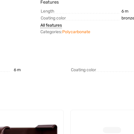
Features
Length
6 m
Coating color
bronz
All features
Categories:
Polycarbonate
6 m
Coating color