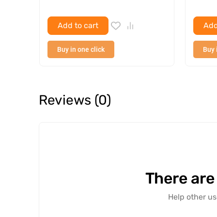
Add to cart
Add
Buy in one click
Buy 
Reviews (0)
There are
Help other us