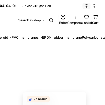
04-04-01
Замовити дзвінок
Light theme
Dark t
Search in shop
Search
Enter
Compare
Wishlist
Cart
eroid
PVC membranes
EPDM rubber membrane
Polycarbonat
+0
BONUS