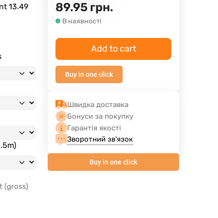
89.95
грн.
ent
13.49
В наявності
Add to cart
s
Buy in one click
Швидка доставка
Бонуси за покупку
Гарантія якості
Зворотний зв'язок
3.5m)
Buy in one click
t (gross)