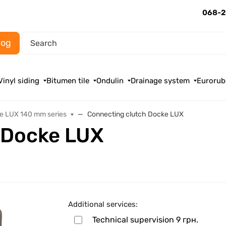
068-2
log
Vinyl siding
Bitumen tile
Ondulin
Drainage system
Eurorub
e LUX 140 mm series
Connecting clutch Docke LUX
 Docke LUX
Additional services:
Technical supervision
9 грн.