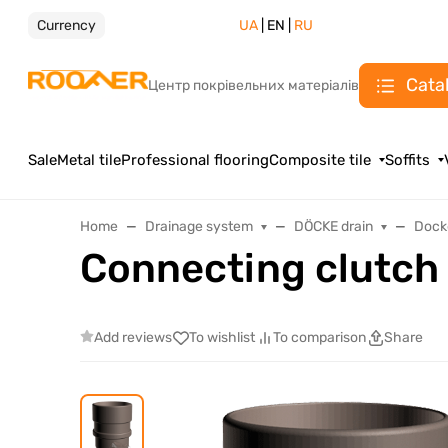
Currency
UA
| EN |
RU
Cata
Центр покрівельних матеріалів
Sale
Metal tile
Professional flooring
Composite tile
Soffits
Home
Drainage system
DÖCKE drain
Dock
Connecting clutch
Add reviews
To wishlist
To comparison
Share