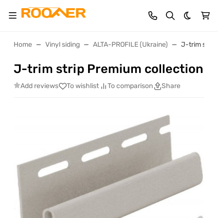
Dark th
Home
Vinyl siding
ALTA-PROFILE (Ukraine)
J-trim stri
J-trim strip Premium collection
Add reviews
To wishlist
To comparison
Share