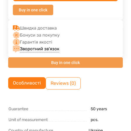
Buy in one click
Швидка доставка
Бонуси за покупку
Гарантія якості
Зворотний зв'язок
Buy in one click
Особливості
Reviews (0)
Guarantee
50 years
Unit of measurement
pcs.
Country of manufacture
Ukraine