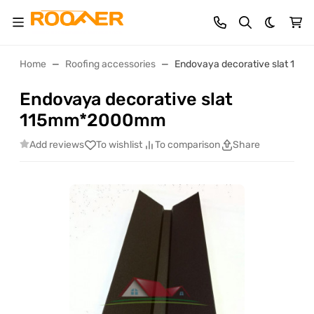
Dark th
Home
Roofing accessories
Endovaya decorative slat 1
Endovaya decorative slat
115mm*2000mm
Add reviews
To wishlist
To comparison
Share