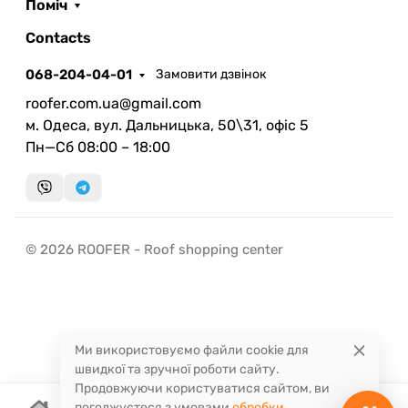
Поміч
ROOFER
AI помічник
Contacts
068-204-04-01
Замовити дзвінок
roofer.com.ua@gmail.com
м. Одеса, вул. Дальницька, 50\31, офіс 5
Пн—Сб 08:00 – 18:00
Запланувати дзвінок
передзвонимо у зручний час
Швидка консультація
© 2026 ROOFER - Roof shopping center
миттєвий зворотний виклик
Ми використовуємо файли cookie для
швидкої та зручної роботи сайту.
Продовжуючи користуватися сайтом, ви
погоджуєтеся з умовами
обробки