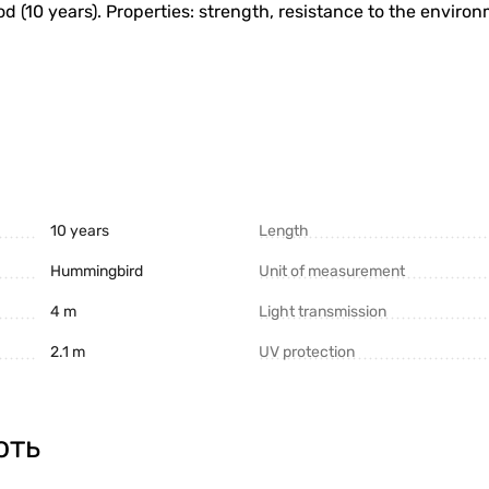
d (10 years). Properties: strength, resistance to the environm
10 years
Length
Hummingbird
Unit of measurement
4 m
Light transmission
2.1 m
UV protection
ють