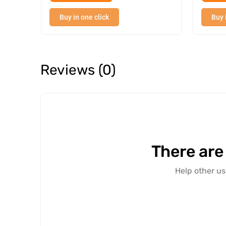
Buy in one click
Buy 
Reviews (0)
There are
Help other us