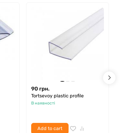
90
грн.
1,99
Tortsevoy plastic profile
Conne
В наявності
В ная
Add to cart
Ad