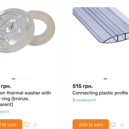
грн.
515
грн.
on thermal washer with
Connecting plastic profile
 ring (bronze,
В наявності
arent)
ності
 to cart
Add to cart