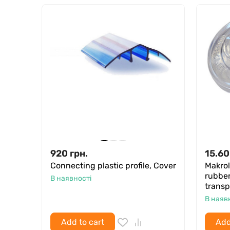
920
грн.
15.60
Connecting plastic profile, Cover
Makrol
rubber
В наявності
transp
В наяв
Add to cart
Add