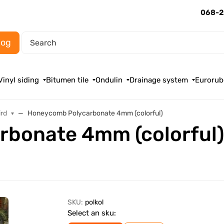
068-2
log
Vinyl siding
Bitumen tile
Ondulin
Drainage system
Eurorub
rd
Honeycomb Polycarbonate 4mm (colorful)
bonate 4mm (colorful)
SKU:
polkol
Select an sku: