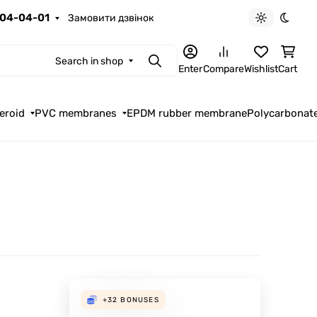
04-04-01
Замовити дзвінок
Light theme
Dark t
Search in shop
Search
Enter
Compare
Wishlist
Cart
eroid
PVC membranes
EPDM rubber membrane
Polycarbonat
+32
BONUSES