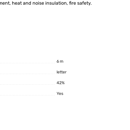
ent, heat and noise insulation, fire safety.
6 m
letter
42%
Yes