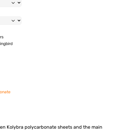
rs
ngbird
bonate
tween Kolybra polycarbonate sheets and the main