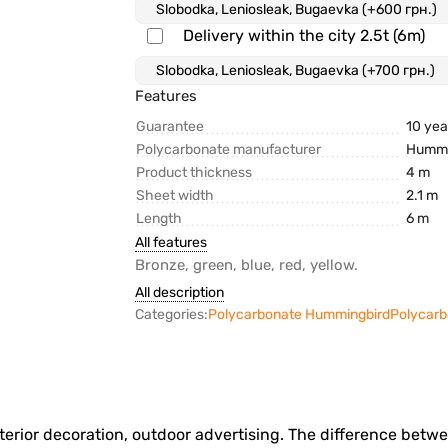
Delivery within the city 2.5t (6m)
Features
Guarantee
10 yea
Polycarbonate manufacturer
Hummi
Product thickness
4 m
Sheet width
2.1 m
Length
6 m
All features
Bronze, green, blue, red, yellow.
All description
Categories:
Polycarbonate Hummingbird
Polycar
 interior decoration, outdoor advertising. The difference be