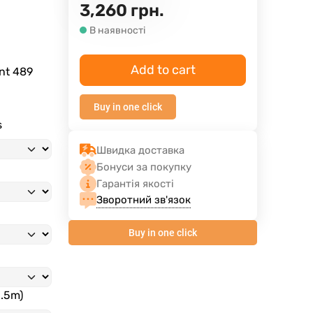
3,260
грн.
В наявності
Add to cart
ent
489
Buy in one click
s
Швидка доставка
Бонуси за покупку
Гарантія якості
Зворотний зв'язок
Buy in one click
3.5m)