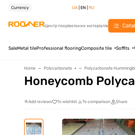
Currency
UA
| EN |
RU
Cata
Центр покрівельних матеріалів
Sale
Metal tile
Professional flooring
Composite tile
Soffits
Home
Polycarbonate
Polycarbonate Hummingbi
Honeycomb Polycar
Add reviews
To wishlist
To comparison
Share