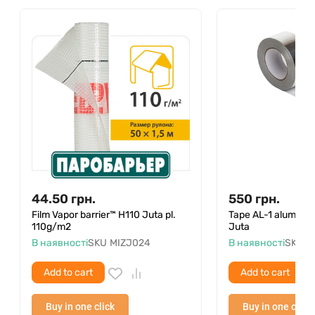
44.50
грн.
550
грн.
Film Vapor barrier™ H110 Juta pl.
Tape AL-1 alumin
110g/m2
Juta
В наявності
SKU
MIZJ024
В наявності
SKU
M
Add to cart
Add to cart
Buy in one click
Buy in one click