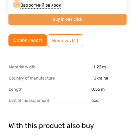
Зворотний зв'язок
Buy in one click
Особливості
Reviews (0)
Material width
1.22 m
Country of manufacture
Ukraine
Length
0.55 m
Unit of measurement
pcs.
With this product also buy