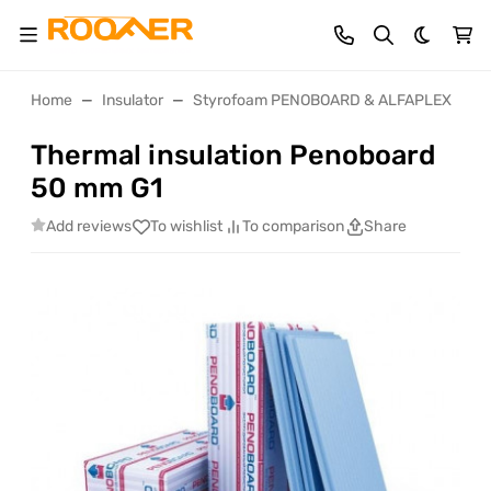
Dark th
Home
Insulator
Styrofoam PENOBOARD & ALFAPLEX
T
Thermal insulation Penoboard
50 mm G1
Add reviews
To wishlist
To comparison
Share