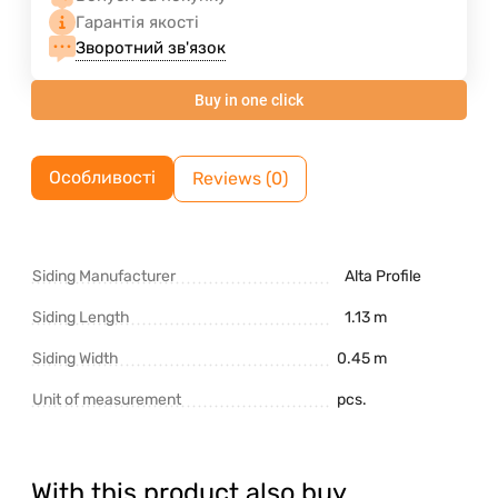
Гарантія якості
Зворотний зв'язок
Buy in one click
Особливості
Reviews (0)
Siding Manufacturer
Alta Profile
Siding Length
1.13 m
Siding Width
0.45 m
Unit of measurement
pcs.
With this product also buy