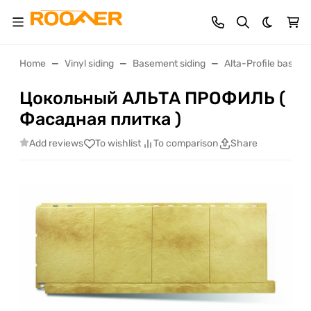
Dark th
Home
Vinyl siding
Basement siding
Alta-Profile basem
Цокольный АЛЬТА ПРОФИЛЬ (
Фасадная плитка )
Add reviews
To wishlist
To comparison
Share