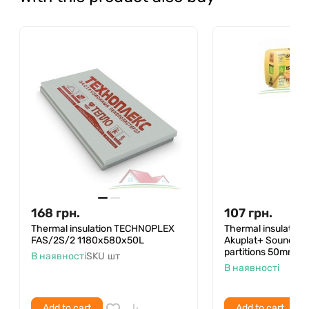
168
грн.
107
грн.
Thermal insulation TECHNOPLEX
Thermal insulation
FAS/2S/2 1180x580x50L
Akuplat+ Sound pro
partitions 50mm 14
В наявності
SKU
шт
В наявності
Add to cart
Add to cart