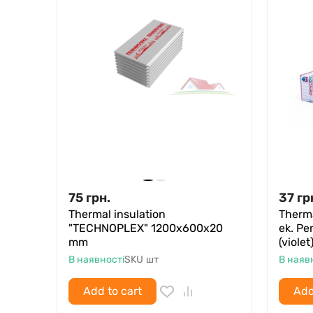
75
грн.
37
гр
Thermal insulation
Therma
"TECHNOPLEX" 1200x600x20
ek. Pe
mm
(viole
В наявності
SKU
шт
В наяв
Add to cart
Add