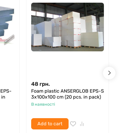
48
грн.
64
г
 EPS-
Foam plastic ANSERGLOB EPS-S
Foam
 in
3x100x100 cm (20 pcs. in pack)
4x100
В наявності
В ная
Add to cart
Ad