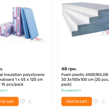
н.
48
грн.
l insulation polystyrene
Foam plastic ANSERGLOB
noboard 1 x 55 x 120 cm
30 3x100x100 cm (20 pcs.
t) 15 pcs/pack
pack)
ності
В наявності
 to cart
Add to cart