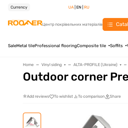
Currency
UA
| EN |
RU
Cata
Центр покрівельних матеріалів
Sale
Metal tile
Professional flooring
Composite tile
Soffits
Home
Vinyl siding
ALTA-PROFILE (Ukraine)
Outdoor corner Pre
Add reviews
To wishlist
To comparison
Share