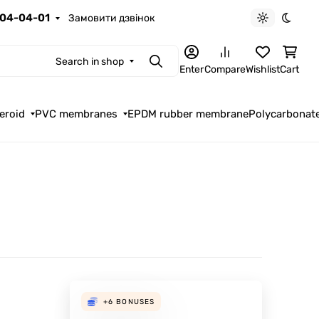
04-04-01
Замовити дзвінок
Light theme
Dark t
Search in shop
Search
Enter
Compare
Wishlist
Cart
eroid
PVC membranes
EPDM rubber membrane
Polycarbonat
+6
BONUSES