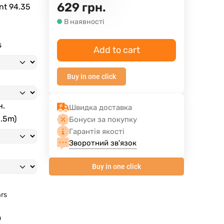
629
грн.
ent
94.35
В наявності
s
Add to cart
Buy in one click
н.
Швидка доставка
3.5m)
Бонуси за покупку
Гарантія якості
Зворотний зв'язок
Buy in one click
ars
m