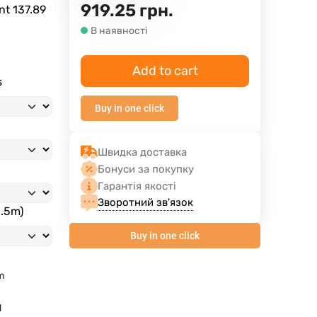
919.25
грн.
ent
137.89
В наявності
Add to cart
s
Buy in one click
Швидка доставка
Бонуси за покупку
Гарантія якості
Зворотний зв'язок
3.5m)
Buy in one click
m
d