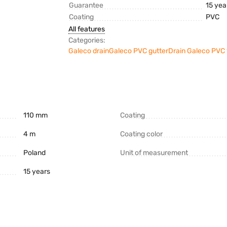
Guarantee
15 yea
Coating
PVC
All features
Categories:
Galeco drain
Galeco PVC gutter
Drain Galeco PVC
110 mm
Coating
4 m
Coating color
Poland
Unit of measurement
15 years