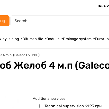
068-2
log
Vinyl siding
Bitumen tile
Ondulin
Drainage system
Eurorub
r 4 m.p. (Galeco PVC 110)
об Желоб 4 м.п (Galeco
Additional services:
Technical supervision
91.93 грн.