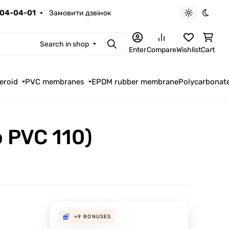
04-04-01
Замовити дзвінок
Light theme
Dark t
Search in shop
Search
Enter
Compare
Wishlist
Cart
eroid
PVC membranes
EPDM rubber membrane
Polycarbonat
 PVC 110)
+9
BONUSES