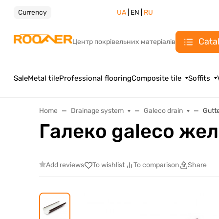
Currency
UA
| EN |
RU
Cata
Центр покрівельних матеріалів
Sale
Metal tile
Professional flooring
Composite tile
Soffits
Home
Drainage system
Galeco drain
Gutte
Галеко galeco жел
Add reviews
To wishlist
To comparison
Share