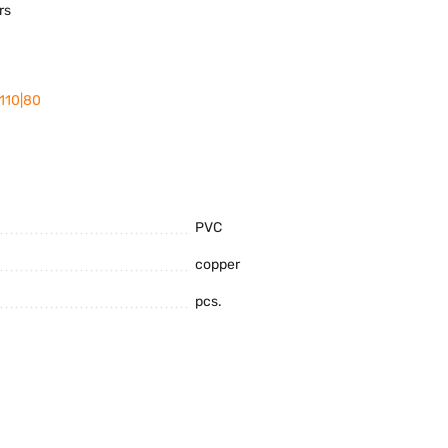
rs
 110|80
PVC
copper
pcs.