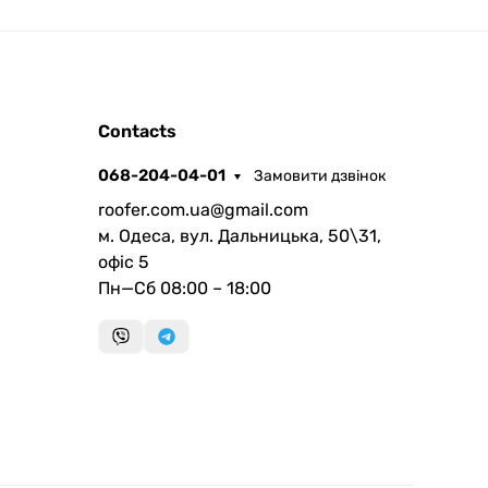
ROOFER
Contacts
AI помічник
068-204-04-01
Замовити дзвінок
roofer.com.ua@gmail.com
м. Одеса, вул. Дальницька, 50\31,
офіс 5
Пн—Сб 08:00 – 18:00
Запланувати дзвінок
передзвонимо у зручний час
Швидка консультація
миттєвий зворотний виклик